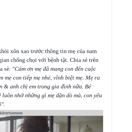
hỏi xôn xao trước thông tin mẹ của nam
gian chống chọi với bệnh tật. Chia sẻ trên
a sẻ: "
Cám ơn mẹ đã mang con đến cuộc
àm mẹ con tiếp mẹ nhé, vĩnh biệt mẹ. Mẹ ra
n & anh chị em trong gia đình nữa. Bé
 luôn nhớ những gì mẹ dặn dò mà, con yêu
i".
Advertisement