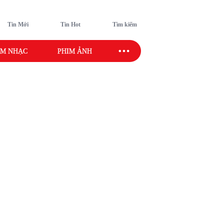
Tin Mới
Tin Hot
Tìm kiếm
M NHẠC
PHIM ẢNH
SAO SPORT