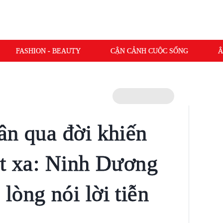
FASHION - BEAUTY
CẬN CẢNH CUỘC SỐNG
Â
ân qua đời khiến
ót xa: Ninh Dương
lòng nói lời tiễn