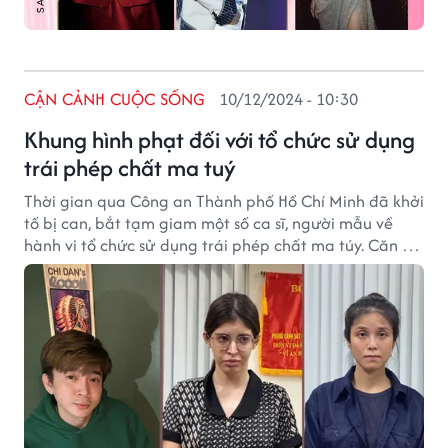
CẬN CẢNH CUỘC SỐNG
10/12/2024 - 10:30
Khung hình phạt đối với tổ chức sử dụng
trái phép chất ma tuý
Thời gian qua Công an Thành phố Hồ Chí Minh đã khởi
tố bị can, bắt tạm giam một số ca sĩ, người mẫu về
hành vi tổ chức sử dụng trái phép chất ma túy. Căn cứ
vào cấu thành của hành vi mà người phạm tội có thể
phải chịu các hình phạt tương ứng.