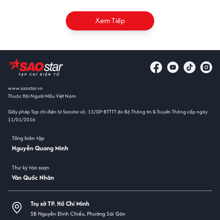
Xem Tiếp
www.saostar.vn
Thuộc Hội Người Mẫu Việt Nam
Giấy phép Tạp chí điện tử Saostar số: 13/GP-BTTTT do Bộ Thông tin & Truyền Thông cấp ngày
11/01/2016
Tổng biên tập
Nguyễn Quang Minh
Thư ký tòa soạn
Văn Quốc Nhân
Trụ sở TP. Hồ Chí Minh
5B Nguyễn Đình Chiểu, Phường Sài Gòn