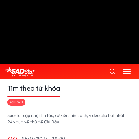
Tìm theo từ khóa
#CHI DÂN
Saostar cập nhật tin tức, sự kiện, hình ảnh, video clip hot nhất
24h qua về chủ đề
Chi Dân
SAO
26/10/2025 - 19:00