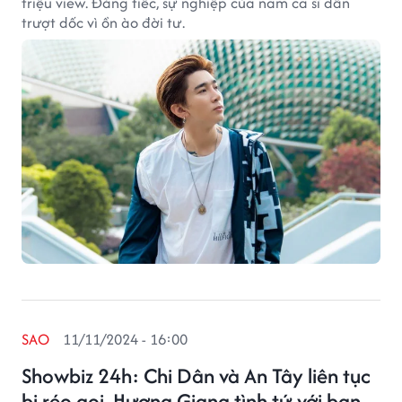
triệu view. Đáng tiếc, sự nghiệp của nam ca sĩ dần
trượt dốc vì ồn ào đời tư.
SAO
11/11/2024 - 16:00
Showbiz 24h: Chi Dân và An Tây liên tục
bị réo gọi, Hương Giang tình tứ với bạn