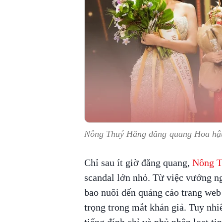
Nông Thuý Hằng đăng quang Hoa hậu 
Chỉ sau ít giờ đăng quang,
Nông T
scandal lớn nhỏ. Từ việc vướng ng
bao nuôi đến quảng cáo trang we
trọng trong mắt khán giả. Tuy nh
tiếng đính chỉ và phủ nhận loạt ti