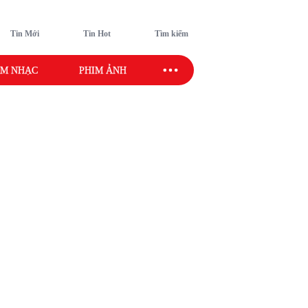
Tin Mới
Tin Hot
Tìm kiếm
M NHẠC
PHIM ẢNH
SAO SPORT