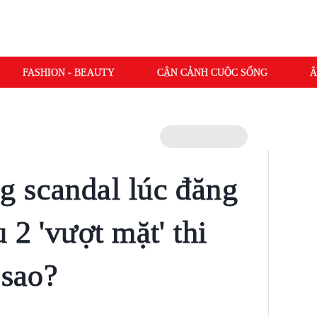
FASHION - BEAUTY
CẬN CẢNH CUỘC SỐNG
Â
 scandal lúc đăng
 2 'vượt mặt' thi
 sao?