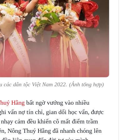
các dân tộc Việt Nam 2022. (Ảnh tổng hợp)
huý Hằng
bất ngờ vướng vào nhiều
hi vấn nợ tín chỉ, gian dối học vấn, được
b nhạy cảm đều khiến cô mất điểm trầm
iên, Nông Thuý Hằng đã nhanh chóng lên
n đồn liên quan đến đời tư của mình.