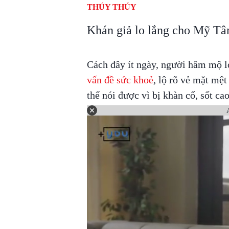
THÚY THÚY
Khán giả lo lắng cho Mỹ Tâm
Cách đây ít ngày, người hâm mộ lo
vấn đề sức khoẻ
, lộ rõ vẻ mặt mệt
thể nói được vì bị khàn cổ, sốt c