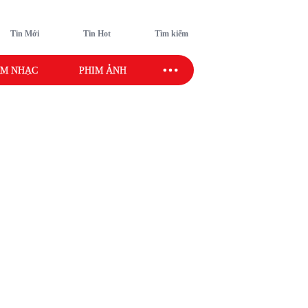
Tin Mới
Tin Hot
Tìm kiếm
M NHẠC
PHIM ẢNH
SAO SPORT