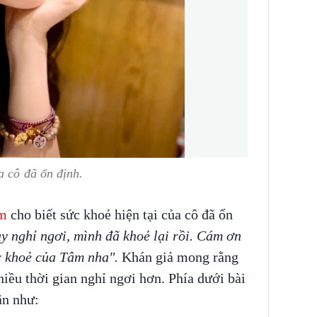
a cô đã ổn định.
m
cho biết sức khoẻ hiện tại của cô đã ổn
y nghỉ ngơi, mình đã khoẻ lại rồi. Cám ơn
c khoẻ của Tâm nha".
Khán giả mong rằng
iều thời gian nghỉ ngơi hơn. Phía dưới bài
ận như: