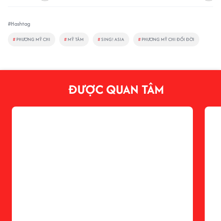
#Hashtag
#
PHƯƠNG MỸ CHI
#
MỸ TÂM
#
SING! ASIA
#
PHƯƠNG MỸ CHI ĐỔI ĐỜI
ĐƯỢC QUAN TÂM