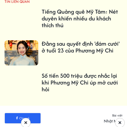
TIN LIÊN QUAN
Tiếng Quảng quê Mỹ Tâm: Nét
duyên khiến nhiều du khách
thích thú
Đằng sau quyết định 'đám cưới'
ở tuổi 23 của Phương Mỹ Chi
Số tiền 500 triệu được nhắc lại
khi Phương Mỹ Chi úp mở cưới
hỏi
Bài viết
Chia sẻ
Nhật Minh
×
×