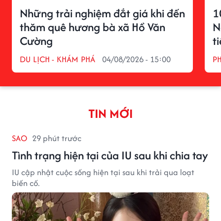
Những trải nghiệm đắt giá khi đến
1
thăm quê hương bà xã Hồ Văn
N
Cường
t
DU LỊCH - KHÁM PHÁ
04/08/2026 - 15:00
P
TIN MỚI
SAO
29 phút trước
Tình trạng hiện tại của IU sau khi chia tay
IU cập nhật cuộc sống hiện tại sau khi trải qua loạt
biến cố.