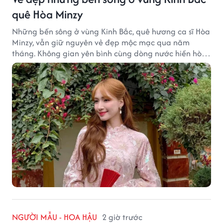
quê Hòa Minzy
Những bến sông ở vùng Kinh Bắc, quê hương ca sĩ Hòa
Minzy, vẫn giữ nguyên vẻ đẹp mộc mạc qua năm
tháng. Không gian yên bình cùng dòng nước hiền hòa
tạo nên một góc Bắc Ninh rất đáng để khám phá.
NGƯỜI MẪU - HOA HẬU
2 giờ trước