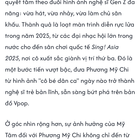
quyết tâm theo đuổi hình ảnh nghệ sĩ Gen Z đa
năng: vừa hát, vừa nhảy, vừa làm chủ sân
khấu. Thành quả là loạt màn trình diễn rực lửa
trong năm 2025, từ các đại nhạc hội lớn trong
nước cho đến sân chơi quốc tế
Sing! Asia
2025
, nơi cô xuất sắc giành vị trí thứ ba. Đó là
một bước tiến vượt bậc, đưa Phương Mỹ Chi
từ hình ảnh "cô bé dân ca" ngày nào trở thành
nghệ sĩ trẻ bản lĩnh, sẵn sàng bứt phá trên bản
đồ Vpop.
Ở góc nhìn rộng hơn, sự ảnh hưởng của Mỹ
Tâm đối với Phương Mỹ Chi không chỉ đến từ