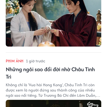
PHIM ẢNH
1 giờ trước
Những ngôi sao đổi đời nhờ Châu Tinh
Trì
Không chỉ là 'Vua hài Hong Kong', Châu Tinh Trì còn
được xem là người đứng sau thành công của nhiều
ngôi sao nổi tiếng. Từ Trương Bá Chi đến Lâm Duẫn,
không ít diễn viên đã bước sang trang mới trong sự
nghiệp nhờ cơ hội từ Châu Tinh Trì.