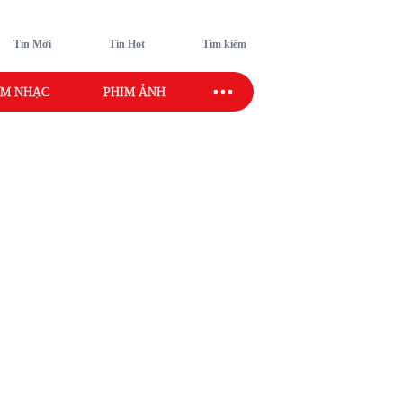
Tin Mới
Tin Hot
Tìm kiếm
M NHẠC
PHIM ẢNH
SAO SPORT