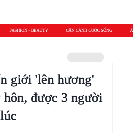
FASHION - BEAUTY
CẬN CẢNH CUỘC SỐNG
Â
 giới 'lên hương'
y hôn, được 3 người
 lúc