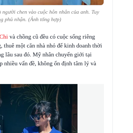
là người chen vào cuộc hôn nhân của anh. Tuy
g phủ nhận. (Ảnh tổng hợp)
Chi
và chồng cũ đều có cuộc sống riêng
, thuê một căn nhà nhỏ để kinh doanh thời
g lâu sau đó. Mỹ nhân chuyển giới tại
ặp nhiều vấn đề, không ổn định tâm lý và