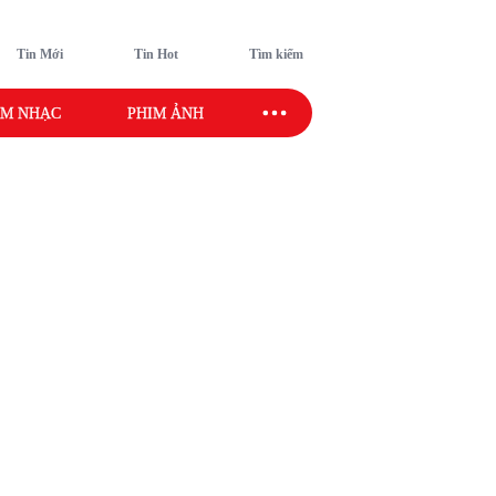
Tin Mới
Tin Hot
Tìm kiếm
M NHẠC
PHIM ẢNH
SAO SPORT