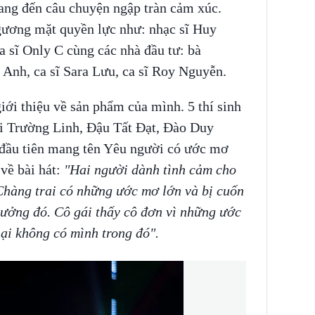
ang đến câu chuyện ngập tràn cảm xúc.
ương mặt quyền lực như: nhạc sĩ Huy
 sĩ Only C cùng các nhà đầu tư: bà
nh, ca sĩ Sara Lưu, ca sĩ Roy Nguyễn.
iới thiệu về sản phẩm của mình. 5 thí sinh
i Trường Linh, Đậu Tất Đạt, Đào Duy
 đầu tiên mang tên Yêu người có ước mơ
về bài hát:
"Hai người dành tình cảm cho
 Chàng trai có những ước mơ lớn và bị cuốn
ưởng đó. Cô gái thấy cô đơn vì những ước
lại không có mình trong đó".