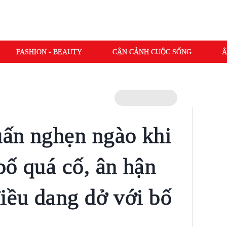
FASHION - BEAUTY
CẬN CẢNH CUỘC SỐNG
Â
ấn nghẹn ngào khi
bố quá cố, ân hận
điều dang dở với bố