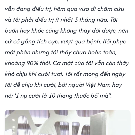
vẫn đang điều trị, hôm qua vừa đi châm cứu
và tôi phải điều trị ít nhất 3 tháng nữa. Tôi
buồn hay khóc cũng không thay đổi được, nên
cứ cố gắng tích cực, vượt qua bệnh. Hồi phục
một phần nhưng tôi thấy chưa hoàn toàn,
khoảng 90% thôi. Cơ mặt của tôi vẫn còn thấy
khó chịu khi cười tươi. Tôi rất mong đến ngày
tôi dễ chịu khi cười, bởi người Việt Nam hay
nói '1 nụ cười là 10 thang thuốc bổ' mà".