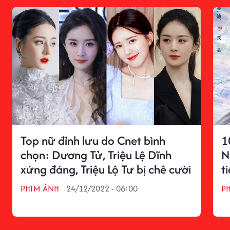
Top nữ đỉnh lưu do Cnet bình
1
chọn: Dương Tử, Triệu Lệ Dĩnh
N
xứng đáng, Triệu Lộ Tư bị chê cười
t
PHIM ẢNH
24/12/2022 - 08:00
P