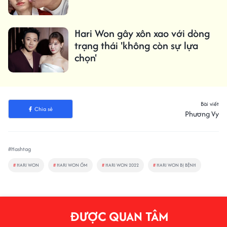
Hari Won gây xôn xao với dòng
trạng thái 'không còn sự lựa
chọn'
Bài viết
Chia sẻ
Phương Vy
#Hashtag
#
HARI WON
#
HARI WON ỐM
#
HARI WON 2022
#
HARI WON BỊ BỆNH
ĐƯỢC QUAN TÂM