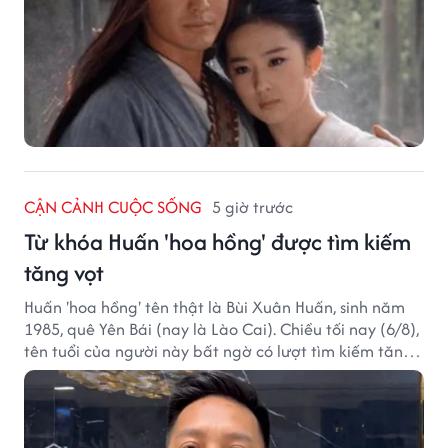
CẬN CẢNH CUỘC SỐNG
5 giờ trước
Từ khóa Huấn 'hoa hồng' được tìm kiếm
tăng vọt
Huấn 'hoa hồng' tên thật là Bùi Xuân Huấn, sinh năm
1985, quê Yên Bái (nay là Lào Cai). Chiều tối nay (6/8),
tên tuổi của người này bất ngờ có lượt tìm kiếm tăng
vọt.