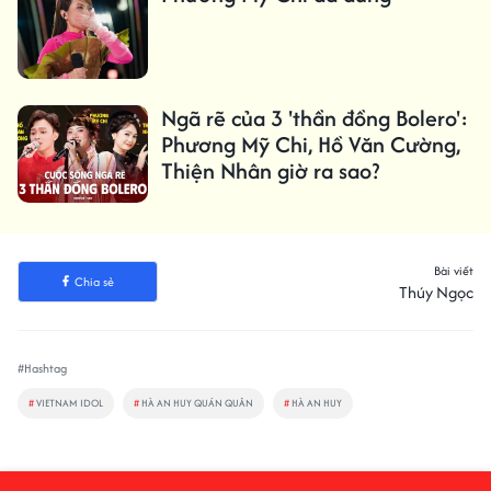
Ngã rẽ của 3 'thần đồng Bolero':
Phương Mỹ Chi, Hồ Văn Cường,
Thiện Nhân giờ ra sao?
Bài viết
Chia sẻ
Thúy Ngọc
#Hashtag
#
VIETNAM IDOL
#
HÀ AN HUY QUÁN QUÂN
#
HÀ AN HUY