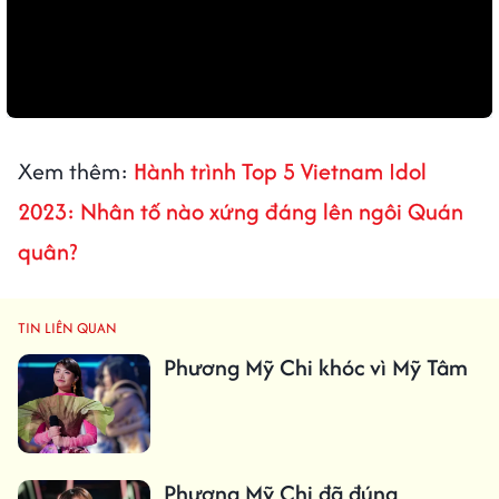
Xem thêm:
Hành trình Top 5 Vietnam Idol
2023: Nhân tố nào xứng đáng lên ngôi Quán
quân?
TIN LIÊN QUAN
Phương Mỹ Chi khóc vì Mỹ Tâm
Phương Mỹ Chi đã đúng