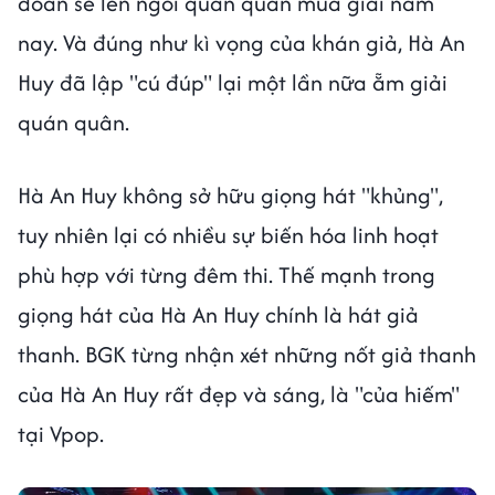
đoán sẽ lên ngôi quán quân mùa giải năm
nay. Và đúng như kì vọng của khán giả, Hà An
Huy đã lập "cú đúp" lại một lần nữa ẵm giải
quán quân.
Hà An Huy không sở hữu giọng hát "khủng",
tuy nhiên lại có nhiều sự biến hóa linh hoạt
phù hợp với từng đêm thi. Thế mạnh trong
giọng hát của Hà An Huy chính là hát giả
thanh. BGK từng nhận xét những nốt giả thanh
của Hà An Huy rất đẹp và sáng, là "của hiếm"
tại Vpop.