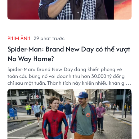
PHIM ẢNH
29 phút trước
Spider-Man: Brand New Day có thể vượt
No Way Home?
Spider-Man: Brand New Day đang khiến phòng vé
toàn cầu bùng nổ với doanh thu hơn 30.000 tỷ đồng
chỉ sau một tuần. Thành tích này khiến nhiều khán giả
đặt câu hỏi liệu bộ phim mới của Tom Holland có thể
phá kỷ lục mà No Way Home từng thiết lập hay không.