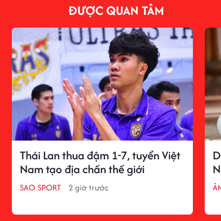
ĐƯỢC QUAN TÂM
Thái Lan thua đậm 1-7, tuyển Việt
D
Nam tạo địa chấn thế giới
N
SAO SPORT
2 giờ trước
Â