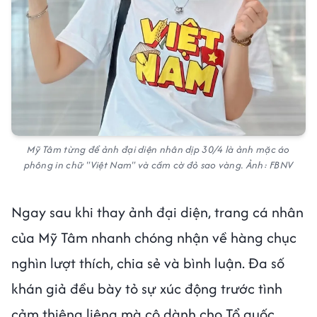
Mỹ Tâm từng để ảnh đại diện nhân dịp 30/4 là ảnh mặc áo
phông in chữ "Việt Nam" và cầm cờ đỏ sao vàng. Ảnh: FBNV
Ngay sau khi thay ảnh đại diện, trang cá nhân
của Mỹ Tâm nhanh chóng nhận về hàng chục
nghìn lượt thích, chia sẻ và bình luận. Đa số
khán giả đều bày tỏ sự xúc động trước tình
cảm thiêng liêng mà cô dành cho Tổ quốc.