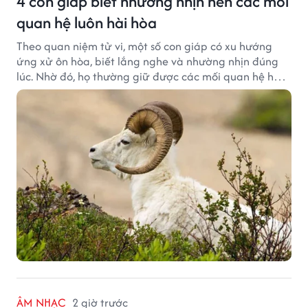
4 con giáp biết nhường nhịn nên các mối
quan hệ luôn hài hòa
Theo quan niệm tử vi, một số con giáp có xu hướng
ứng xử ôn hòa, biết lắng nghe và nhường nhịn đúng
lúc. Nhờ đó, họ thường giữ được các mối quan hệ hài
hòa và nhận được sự yêu mến từ những người xung
quanh.
ÂM NHẠC
2 giờ trước