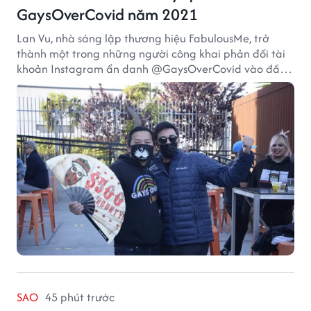
GaysOverCovid năm 2021
Lan Vu, nhà sáng lập thương hiệu FabulousMe, trở
thành một trong những người công khai phản đối tài
khoản Instagram ẩn danh @GaysOverCovid vào đầu
năm 2021, trong bối cảnh đại dịch COVID-19 vẫn diễn
biến nghiêm trọng.
SAO
45 phút trước