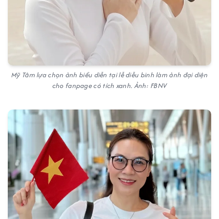
Mỹ Tâm lựa chọn ảnh biểu diễn tại lễ diễu binh làm ảnh đại diện
cho fanpage có tích xanh. Ảnh: FBNV