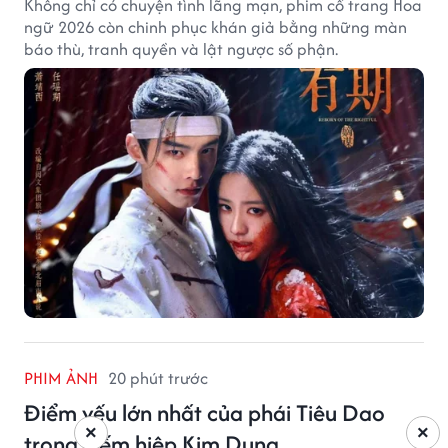
Không chỉ có chuyện tình lãng mạn, phim cổ trang Hoa
ngữ 2026 còn chinh phục khán giả bằng những màn
báo thù, tranh quyền và lật ngược số phận.
PHIM ẢNH
20 phút trước
Điểm yếu lớn nhất của phái Tiêu Dao
×
×
trong kiếm hiệp Kim Dung