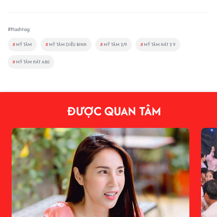
#Hashtag
#
MỸ TÂM
#
MỸ TÂM DIỄU BINH
#
MỸ TÂM 2/9
#
MỸ TÂM HÁT 2 9
#
MỸ TÂM HÁT A80
ĐƯỢC QUAN TÂM