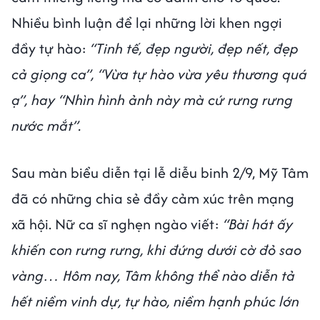
Nhiều bình luận để lại những lời khen ngợi
đầy tự hào:
“Tinh tế, đẹp người, đẹp nết, đẹp
cả giọng ca”, “Vừa tự hào vừa yêu thương quá
ạ”, hay “Nhìn hình ảnh này mà cứ rưng rưng
nước mắt”.
Sau màn biểu diễn tại lễ diễu binh 2/9, Mỹ Tâm
đã có những chia sẻ đầy cảm xúc trên mạng
xã hội. Nữ ca sĩ nghẹn ngào viết:
“Bài hát ấy
khiến con rưng rưng, khi đứng dưới cờ đỏ sao
vàng… Hôm nay, Tâm không thể nào diễn tả
hết niềm vinh dự, tự hào, niềm hạnh phúc lớn