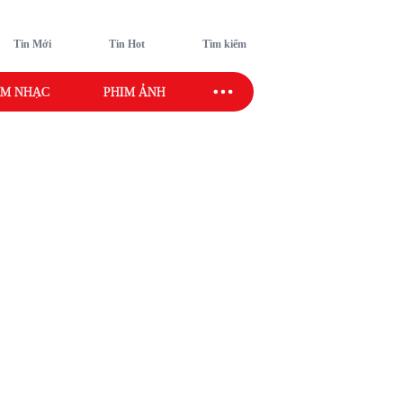
Tin Mới
Tin Hot
Tìm kiếm
M NHẠC
PHIM ẢNH
SAO SPORT