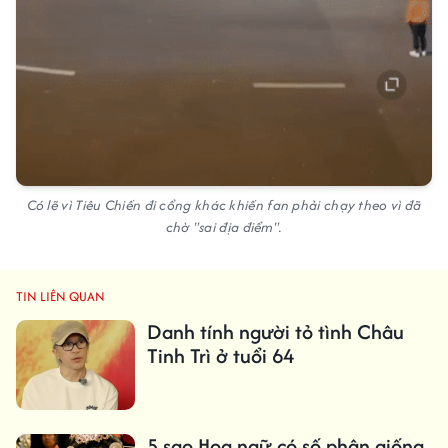
Có lẽ vì Tiêu Chiến đi cổng khác khiến fan phải chạy theo vì đã
chờ "sai địa điểm".
TIN LIÊN QUAN
Danh tính người tỏ tình Châu
Tinh Trì ở tuổi 64
5 sao Hoa ngữ có số phận giống