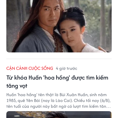
CẬN CẢNH CUỘC SỐNG
4 giờ trước
Từ khóa Huấn 'hoa hồng' được tìm kiếm
tăng vọt
Huấn 'hoa hồng' tên thật là Bùi Xuân Huấn, sinh năm
1985, quê Yên Bái (nay là Lào Cai). Chiều tối nay (6/8),
tên tuổi của người này bất ngờ có lượt tìm kiếm tăng
vọt.