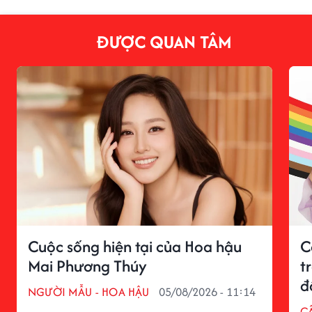
ĐƯỢC QUAN TÂM
Cuộc sống hiện tại của Hoa hậu
C
Mai Phương Thúy
t
đ
NGƯỜI MẪU - HOA HẬU
05/08/2026 - 11:14
C