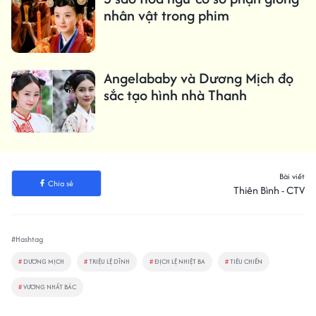
nhân vật trong phim
Angelababy và Dương Mịch đọ
sắc tạo hình nhà Thanh
Bài viết
Chia sẻ
Thiên Bình - CTV
#Hashtag
#
DƯƠNG MỊCH
#
TRIỆU LỆ DĨNH
#
ĐỊCH LỆ NHIỆT BA
#
TIÊU CHIẾN
#
VƯƠNG NHẤT BÁC