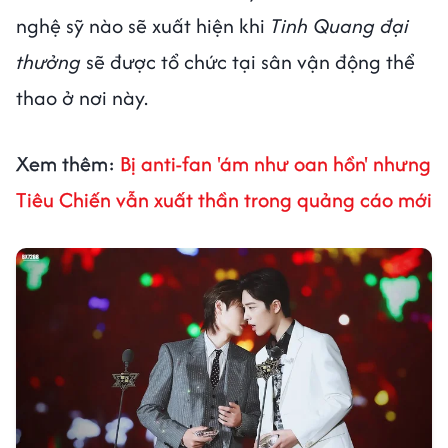
nghệ sỹ nào sẽ xuất hiện khi
Tinh Quang đại
thưởng
sẽ được tổ chức tại sân vận động thể
thao ở nơi này.
Xem thêm:
Bị anti-fan 'ám như oan hồn' nhưng
Tiêu Chiến vẫn xuất thần trong quảng cáo mới