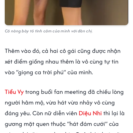
Cô nàng bày tỏ tình cảm của mình với đàn chị.
Thêm vào đó, cả hai cô gái cũng được nhận
xét điểm giống nhau thêm là vô cùng tự tin
vào “giọng ca trời phú” của mình.
Tiểu Vy
trong buổi fan meeting đã chiều lòng
người hâm mộ, vừa hát vừa nhảy vô cùng
đáng yêu. Còn nữ diễn viên
Diệu Nhi
thì lại là
gương mặt quen thuộc “hát đám cưới” của