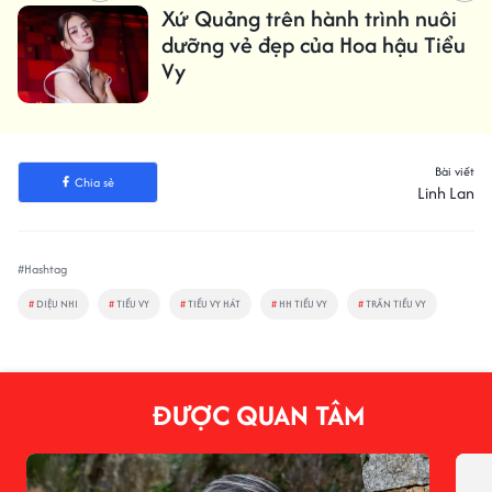
Xứ Quảng trên hành trình nuôi
dưỡng vẻ đẹp của Hoa hậu Tiểu
Vy
Bài viết
Chia sẻ
Linh Lan
#Hashtag
#
DIỆU NHI
#
TIỂU VY
#
TIỂU VY HÁT
#
HH TIỂU VY
#
TRẦN TIỂU VY
ĐƯỢC QUAN TÂM