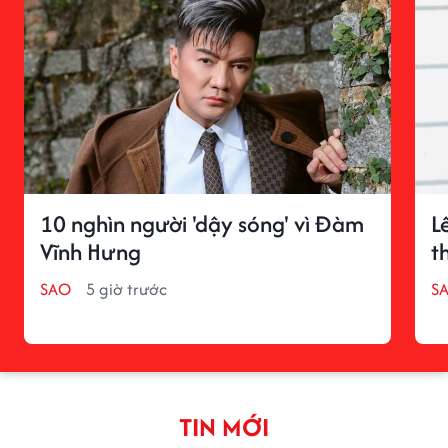
10 nghìn người 'dậy sóng' vì Đàm
L
Vĩnh Hưng
t
SAO
5 giờ trước
S
TIN MỚI