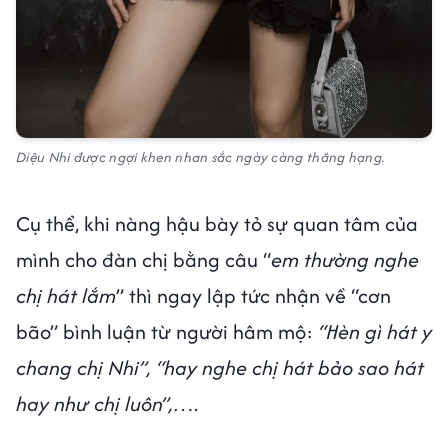
Diệu Nhi được ngợi khen nhan sắc ngày càng thăng hạng.
Cụ thể, khi nàng hậu bày tỏ sự quan tâm của
mình cho đàn chị bằng câu “
em thường nghe
chị hát lắm
” thì ngay lập tức nhận về “cơn
bão” bình luận từ người hâm mộ:
“Hèn gì hát y
chang chị Nhi”, “hay nghe chị hát bảo sao hát
hay như chị luôn”,….