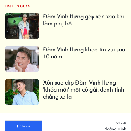
TIN LIÊN QUAN
Đàm Vĩnh Hưng gây xôn xao khi
làm phụ hồ
Đàm Vĩnh Hưng khoe tin vui sau
10 năm
Xôn xao clip Đàm Vĩnh Hưng
'khóa môi' một cô gái, danh tính
chẳng xa lạ
Bài viết
Chia sẻ
Hoàng Minh