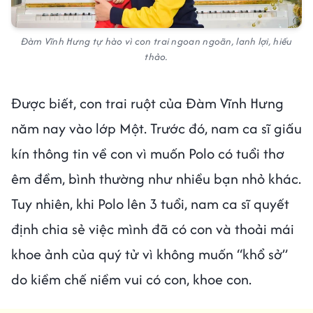
Đàm Vĩnh Hưng tự hào vì con trai ngoan ngoãn, lanh lợi, hiếu
thảo.
Được biết, con trai ruột của Đàm Vĩnh Hưng
năm nay vào lớp Một. Trước đó, nam ca sĩ giấu
kín thông tin về con vì muốn Polo có tuổi thơ
êm đềm, bình thường như nhiều bạn nhỏ khác.
Tuy nhiên, khi Polo lên 3 tuổi, nam ca sĩ quyết
định chia sẻ việc mình đã có con và thoải mái
khoe ảnh của quý tử vì không muốn “khổ sở”
do kiềm chế niềm vui có con, khoe con.