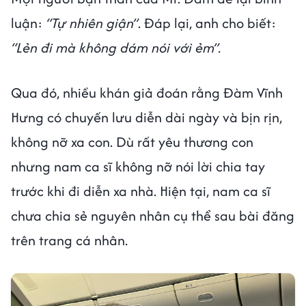
luận:
“Tự nhiên giận”
. Đáp lại, anh cho biết:
“Lẻn đi mà không dám nói với ẻm”.
Qua đó, nhiều khán giả đoán rằng Đàm Vĩnh
Hưng có chuyến lưu diễn dài ngày và bịn rịn,
không nỡ xa con. Dù rất yêu thương con
nhưng nam ca sĩ không nỡ nói lời chia tay
trước khi đi diễn xa nhà. Hiện tại, nam ca sĩ
chưa chia sẻ nguyên nhân cụ thể sau bài đăng
trên trang cá nhân.