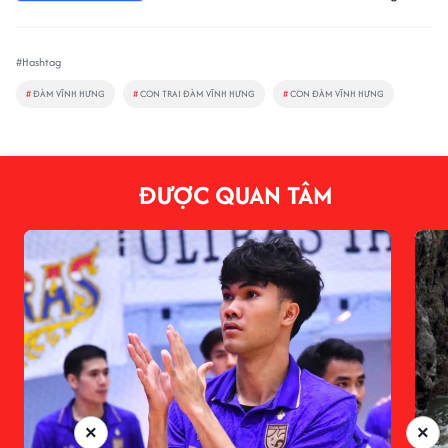
#Hashtag
#
ĐÀM VĨNH HƯNG
#
CON TRAI ĐÀM VĨNH HƯNG
#
CON ĐÀM VĨNH HƯNG
ĐƯỢC QUAN TÂM
×
×