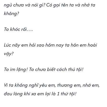
ngủ chưa và nói gì? Có gọi tên ta và nhớ ta
không?
Ta khóc rồi….
Lúc nãy em hỏi sao hôm nay ta hôn em hoài
vậy?
Ta im lặng! Ta chưa biết cách thú tội!
Vì ta không nghĩ yêu em, thương em, nhớ em,
đau lòng khi xa em lại là 1 thứ tội!