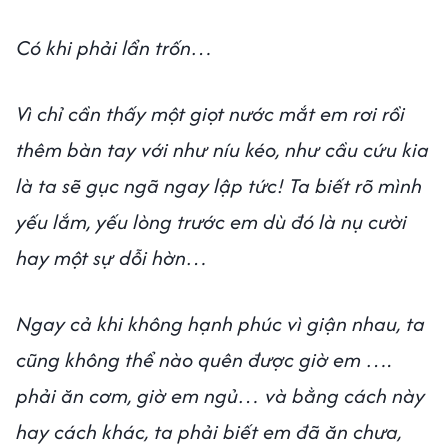
Có khi phải lẩn trốn…
Vì chỉ cần thấy một giọt nước mắt em rơi rồi
thêm bàn tay với như níu kéo, như cầu cứu kia
là ta sẽ gục ngã ngay lập tức! Ta biết rõ mình
yếu lắm, yếu lòng trước em dù đó là nụ cười
hay một sự dỗi hờn…
Ngay cả khi không hạnh phúc vì giận nhau, ta
cũng không thể nào quên được giờ em ….
phải ăn cơm, giờ em ngủ… và bằng cách này
hay cách khác, ta phải biết em đã ăn chưa,