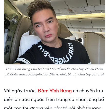
Đàm Vĩnh Hưng cho biết rất khó để nói lời chia tay. Nhiều khán
giả đoán anh có chuyến lưu diễn xa nhà, bịn rịn chia tay con trai.
Vài ngày trước,
Đàm Vĩnh Hưng
có chuyến lưu
diễn ở nước ngoài. Trên trang cá nhân, ông bố
một con thường xuyên bày tỏ nỗi nhớ thương