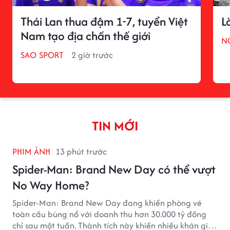
Thái Lan thua đậm 1-7, tuyển Việt
L
Nam tạo địa chấn thế giới
N
SAO SPORT
2 giờ trước
TIN MỚI
PHIM ẢNH
13 phút trước
Spider-Man: Brand New Day có thể vượt
No Way Home?
Spider-Man: Brand New Day đang khiến phòng vé
toàn cầu bùng nổ với doanh thu hơn 30.000 tỷ đồng
chỉ sau một tuần. Thành tích này khiến nhiều khán giả