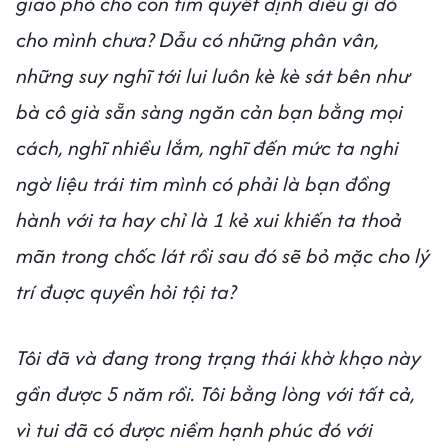
giao phó cho con tim quyết định điều gì đó
cho mình chưa? Dẫu có những phân vân,
những suy nghĩ tới lui luôn kè kè sát bên như
bà cô già sẵn sàng ngăn cản bạn bằng mọi
cách, nghĩ nhiều lắm, nghĩ đến mức ta nghi
ngờ liệu trái tim mình có phải là bạn đồng
hành với ta hay chỉ là 1 kẻ xui khiến ta thoả
mãn trong chốc lát rồi sau đó sẽ bỏ mặc cho lý
trí đuợc quyền hỏi tội ta?
Tôi đã và đang trong trạng thái khờ khạo này
gần được 5 năm rồi. Tôi bằng lòng với tất cả,
vì tui đã có được niềm hạnh phúc đó với