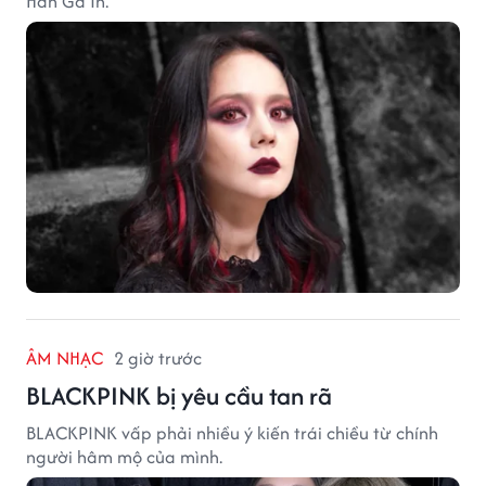
Han Ga In.
ÂM NHẠC
2 giờ trước
BLACKPINK bị yêu cầu tan rã
BLACKPINK vấp phải nhiều ý kiến trái chiều từ chính
người hâm mộ của mình.