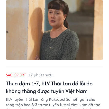
mẹ không phải sự nghèo khó, mà là khi các con phải
chứng kiến những tổn thương trong chính ngôi nhà
của mình.
SAO SPORT
17 phút trước
Thua đậm 1-7, HLV Thái Lan đổ lỗi do
không thắng được tuyển Việt Nam
HLV tuyển Thái Lan, ông Raksapol Sainetngam cho
rằng trận hòa 3-3 trước tuyển futsal Việt Nam đã tác