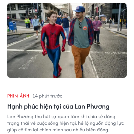
đặt câu hỏi liệu bộ phim mới của Tom Holland có thể
phá kỷ lục mà No Way Home từng thiết lập hay không.
PHIM ẢNH
14 phút trước
Hạnh phúc hiện tại của Lan Phương
Lan Phương thu hút sự quan tâm khi chia sẻ dòng
trạng thái về cuộc sống hiện tại, hé lộ nguồn động lực
giúp cô tìm lại chính mình sau nhiều biến động.