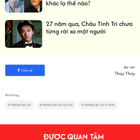
khác lạ thế nào?
27 năm qua, Châu Tinh Trì chưa
từng rời xa một người
Bài viết
Chia sẻ
Thúy Thúy
#Hashtag
#
TRƯƠNG BÁ CHI
#
TRƯƠNG BÁ CHI LỘ ẢNH
#
TRƯƠNG BÁ CHI LY HÔN
ĐƯỢC QUAN TÂM