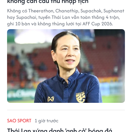
không cần cầu thủ nhập tịch
Không có Theerathon, Chanathip, Supachok, Suphanat
hay Supachai, tuyển Thái Lan vẫn toàn thắng 4 trận,
ghi 10 bàn và không thủng lưới tại AFF Cup 2026.
SAO SPORT
1 giờ trước
Thái Lan xứng danh 'anh cả' bóng đá