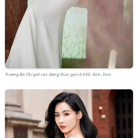
Trương Bá Chi giữ vóc dáng thon gọn ở U50. Ảnh: Sina