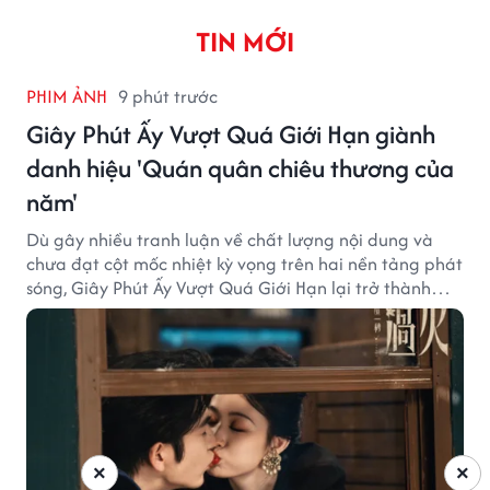
TIN MỚI
PHIM ẢNH
9 phút trước
Giây Phút Ấy Vượt Quá Giới Hạn giành
danh hiệu 'Quán quân chiêu thương của
năm'
Dù gây nhiều tranh luận về chất lượng nội dung và
chưa đạt cột mốc nhiệt kỳ vọng trên hai nền tảng phát
sóng, Giây Phút Ấy Vượt Quá Giới Hạn lại trở thành
hiện tượng ở khía cạnh thương mại.
×
×