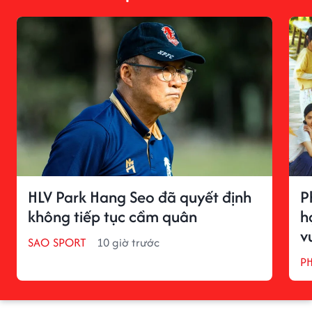
HLV Park Hang Seo đã quyết định
P
không tiếp tục cầm quân
h
v
SAO SPORT
10 giờ trước
P