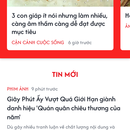
3 con giáp ít nói nhưng làm nhiều,
H
càng âm thầm càng dễ đạt được
Â
mục tiêu
CẬN CẢNH CUỘC SỐNG
6 giờ trước
TIN MỚI
PHIM ẢNH
9 phút trước
Giây Phút Ấy Vượt Quá Giới Hạn giành
danh hiệu 'Quán quân chiêu thương của
năm'
Dù gây nhiều tranh luận về chất lượng nội dung và