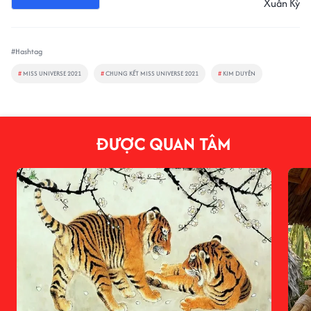
Xuân Kỳ
#Hashtag
#
MISS UNIVERSE 2021
#
CHUNG KẾT MISS UNIVERSE 2021
#
KIM DUYÊN
ĐƯỢC QUAN TÂM