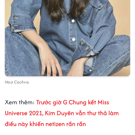
Noa Cochva.
Xem thêm:
Trước giờ G Chung kết Miss
Universe 2021, Kim Duyên vẫn thư thả làm
điều này khiến netizen rần rần