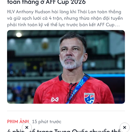
toàn thắng ở AFF Cup 2026
HLV Anthony Hudson hài lòng khi Thái Lan toàn thắng
và giữ sạch lưới cả 4 trận, nhưng thừa nhận đội tuyển
phải tính toán kỹ về thể lực trước bán kết AFF Cup
2026.
PHIM ẢNH
15 phút trước
×
×
4 phim cổ trang Trung Quốc chuyển thể