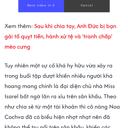
Next video in 1
Cancel
Xem thêm:
Sau khi chia tay, Anh Đức bị bạn
gái tố quỵt tiền, hành xử tệ và 'tranh chấp'
mèo cưng
Tuy nhiên một sự cố khá hy hữu vừa xảy ra
trong buổi tập dượt khiến nhiều người khá
hoang mang chính là đại diện chủ nhà Miss
Isarel bất ngờ lăn ra xỉu trên sân khấu. Theo
như chia sẻ từ một tài khoản thì cô nàng Noa
Cochva đã có biểu hiện nhợt nhạt nên đã
không thể trụ nổi trên sân khấu, khiến các