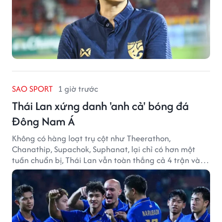
SAO SPORT
1 giờ trước
Thái Lan xứng danh 'anh cả' bóng đá
Đông Nam Á
Không có hàng loạt trụ cột như Theerathon,
Chanathip, Supachok, Suphanat, lại chỉ có hơn một
tuần chuẩn bị, Thái Lan vẫn toàn thắng cả 4 trận và
giữ sạch lưới tại AFF Cup 2026.