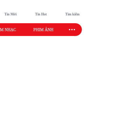
Tin Mới
Tin Hot
Tìm kiếm
M NHẠC
PHIM ẢNH
SAO SPORT