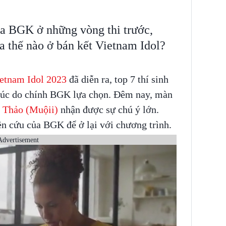
ủa BGK ở những vòng thi trước,
 thế nào ở bán kết Vietnam Idol?
etnam Idol 2023
đã diễn ra, top 7 thí sinh
 khúc do chính BGK lựa chọn. Đêm nay, màn
 Thảo (Muộii)
nhận được sự chú ý lớn.
n cứu của BGK để ở lại với chương trình.
Advertisement