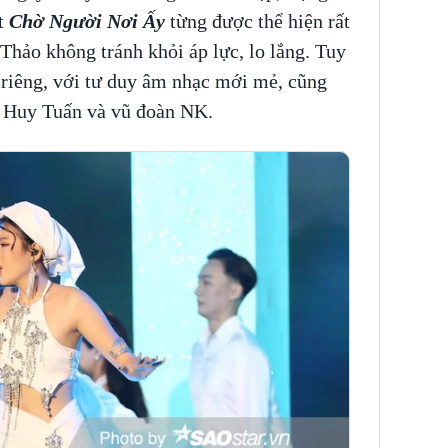
it
Chờ Người Nơi Ấy
từng được thể hiện rất
hảo không tránh khỏi áp lực, lo lắng. Tuy
n riêng, với tư duy âm nhạc mới mẻ, cũng
sĩ Huy Tuấn và vũ đoàn NK.