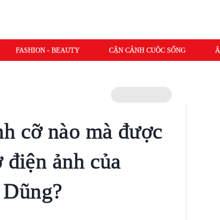
FASHION - BEAUTY
CẬN CẢNH CUỘC SỐNG
Â
nh cỡ nào mà được
ơ điện ảnh của
 Dũng?