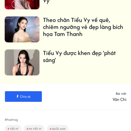
Vy
Theo chân Tiểu Vy về quê,
chiêm ngưỡng vẻ đẹp làng bích
họa Tam Thanh
Tiểu Vy được khen đẹp 'phát
sáng'
Bài viết
Chia sẻ
Vân Chi
#Hashtag
#
TIỂU VY
#
HH TIỂU VY
#
QUỐC ANH