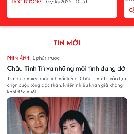
HỌC ĐƯỜNG
07/08/2026 - 10:31
C
TIN MỚI
PHIM ẢNH
1 phút trước
Châu Tinh Trì và những mối tình dang dở
Trải qua nhiều mối tình nổi tiếng, Châu Tinh Trì vẫn lựa
chọn cuộc sống độc thân, khiến nhiều khán giả không
khỏi tiếc nuối.