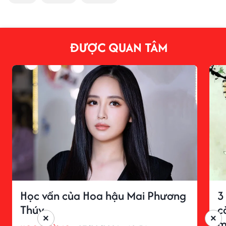
ĐƯỢC QUAN TÂM
Học vấn của Hoa hậu Mai Phương
3
Thúy
c
×
×
m