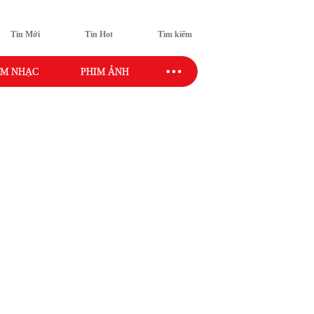
Tin Mới
Tin Hot
Tìm kiếm
M NHẠC
PHIM ẢNH
SAO SPORT