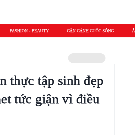
FASHION - BEAUTY
CẬN CẢNH CUỘC SỐNG
Â
n thực tập sinh đẹp
et tức giận vì điều