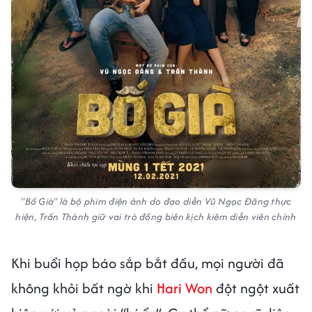
"Bố Già" là bộ phim điện ảnh do đạo diễn Vũ Ngọc Đãng thực
hiện, Trấn Thành giữ vai trò đồng biên kịch kiêm diễn viên chính
Khi buổi họp báo sắp bắt đầu, mọi người đã
không khỏi bất ngờ khi
Hari Won
đột ngột xuất