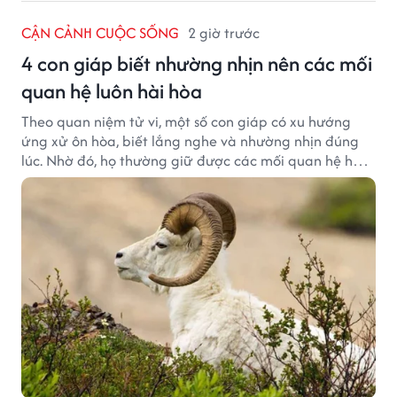
CẬN CẢNH CUỘC SỐNG
2 giờ trước
4 con giáp biết nhường nhịn nên các mối
quan hệ luôn hài hòa
Theo quan niệm tử vi, một số con giáp có xu hướng
ứng xử ôn hòa, biết lắng nghe và nhường nhịn đúng
lúc. Nhờ đó, họ thường giữ được các mối quan hệ hài
hòa và nhận được sự yêu mến từ những người xung
quanh.