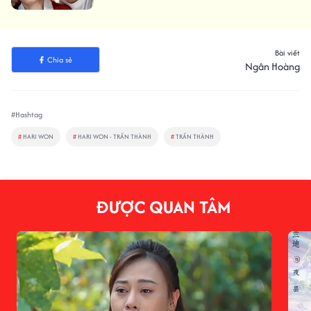
Bài viết
Chia sẻ
Ngân Hoàng
#Hashtag
#
HARI WON
#
HARI WON - TRẤN THÀNH
#
TRẤN THÀNH
ĐƯỢC QUAN TÂM