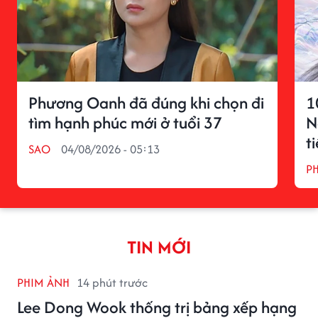
Phương Oanh đã đúng khi chọn đi
1
tìm hạnh phúc mới ở tuổi 37
N
t
SAO
04/08/2026 - 05:13
P
TIN MỚI
PHIM ẢNH
14 phút trước
Lee Dong Wook thống trị bảng xếp hạng