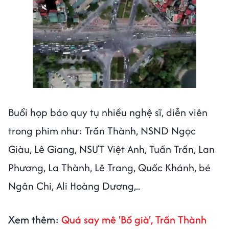
Buổi họp báo quy tụ nhiều nghệ sĩ, diễn viên
trong phim như: Trấn Thành, NSND Ngọc
Giàu, Lê Giang, NSƯT Việt Anh, Tuấn Trần, Lan
Phương, La Thành, Lê Trang, Quốc Khánh, bé
Ngân Chi, Ali Hoàng Dương,..
Xem thêm:
Quá say mê 'Bố già', Trấn Thành