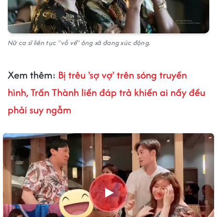
Nữ ca sĩ liên tục "vỗ về" ông xã đang xúc động.
Xem thêm:
Bị trêu 'sợ vợ' trên sóng truyền
hình, Trấn Thành liền đáp trả khiến ai nấy đều
phải suy ngẫm