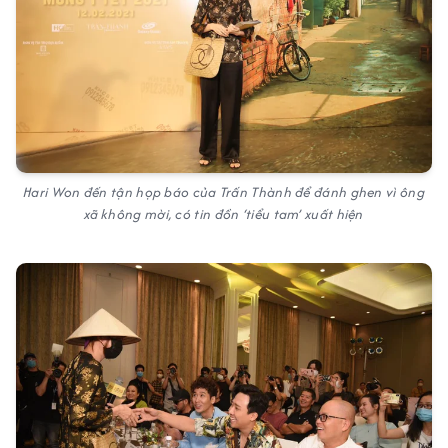
Hari Won đến tận họp báo của Trấn Thành để đánh ghen vì ông
xã không mời, có tin đồn ‘tiểu tam’ xuất hiện