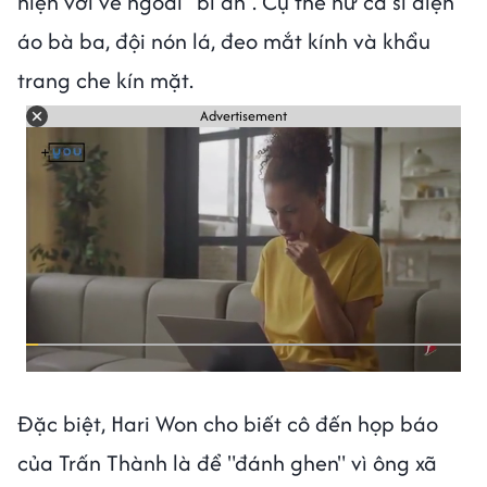
hiện với vẻ ngoài “bí ẩn”. Cụ thể nữ ca sĩ diện
áo bà ba, đội nón lá, đeo mắt kính và khẩu
trang che kín mặt.
Advertisement
Đặc biệt, Hari Won cho biết cô đến họp báo
của Trấn Thành là để "đánh ghen" vì ông xã