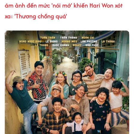
ám ảnh đến mức 'nói mớ' khiến Hari Won xót
xa: 'Thương chồng quá'