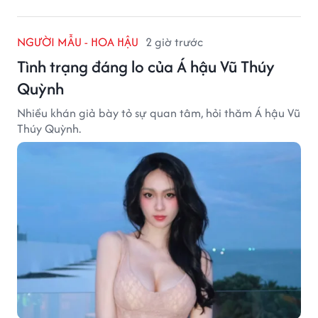
NGƯỜI MẪU - HOA HẬU
2 giờ trước
Tình trạng đáng lo của Á hậu Vũ Thúy
Quỳnh
Nhiều khán giả bày tỏ sự quan tâm, hỏi thăm Á hậu Vũ
Thúy Quỳnh.