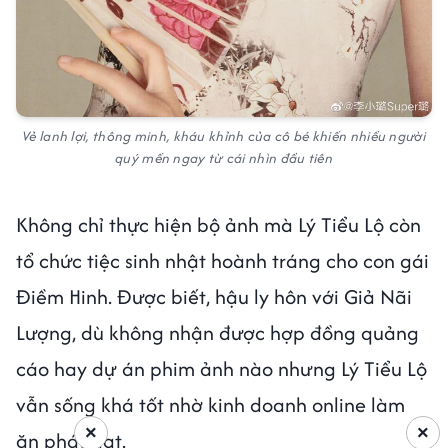
Vẻ lanh lợi, thông minh, kháu khỉnh của cô bé khiến nhiều người
quý mến ngay từ cái nhìn đầu tiên
Không chỉ thực hiện bộ ảnh mà Lý Tiểu Lộ còn
tổ chức tiệc sinh nhật hoành tráng cho con gái
Điềm Hinh. Được biết, hậu ly hôn với Giả Nãi
Lượng, dù không nhận được hợp đồng quảng
cáo hay dự án phim ảnh nào nhưng Lý Tiểu Lộ
vẫn sống khá tốt nhờ kinh doanh online làm
×
×
ăn phát đạt.