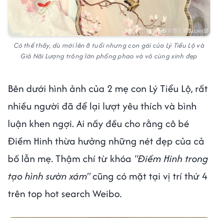
Có thể thấy, dù mới lên 8 tuổi nhưng con gái của Lý Tiểu Lộ và
Giả Nãi Lượng trông lớn phổng phao và vô cùng xinh đẹp
Bên dưới hình ảnh của 2 mẹ con Lý Tiểu Lộ, rất
nhiều người đã để lại lượt yêu thích và bình
luận khen ngợi. Ai nấy đều cho rằng cô bé
Điềm Hinh thừa hưởng những nét đẹp của cả
bố lẫn mẹ. Thậm chí từ khóa
"Điềm Hinh trong
tạo hình sườn xám"
cũng có mặt tại vị trí thứ 4
trên top hot search Weibo.