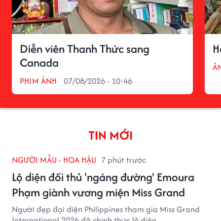
Diễn viên Thanh Thức sang
H
Canada
Â
PHIM ẢNH
07/08/2026 - 10:46
TIN MỚI
NGƯỜI MẪU - HOA HẬU
7 phút trước
Lộ diện đối thủ 'ngáng đường' Emoura
Phạm giành vương miện Miss Grand
Người đẹp đại diện Philippines tham gia Miss Grand
International 2026 đã chính thức lộ diện.