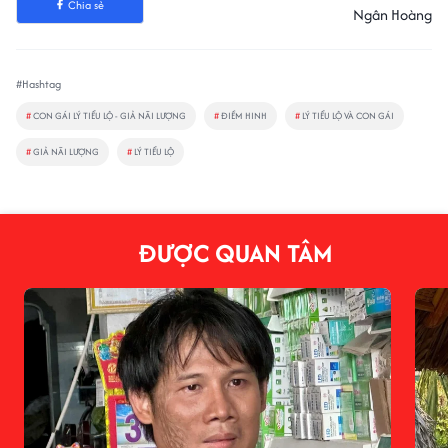
Chia sẻ
Ngân Hoàng
#Hashtag
#
CON GÁI LÝ TIỂU LỘ - GIẢ NÃI LƯỢNG
#
ĐIỀM HINH
#
LÝ TIỂU LỘ VÀ CON GÁI
#
GIẢ NÃI LƯỢNG
#
LÝ TIỂU LỘ
ĐƯỢC QUAN TÂM