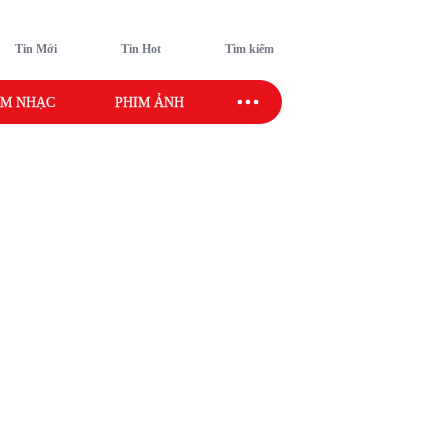
Tin Mới
Tin Hot
Tìm kiếm
M NHẠC
PHIM ẢNH
SAO SPORT