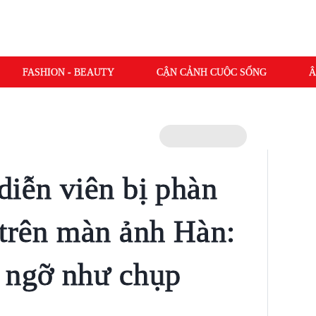
FASHION - BEAUTY
CẬN CẢNH CUỘC SỐNG
Â
diễn viên bị phàn
 trên màn ảnh Hàn:
 ngỡ như chụp