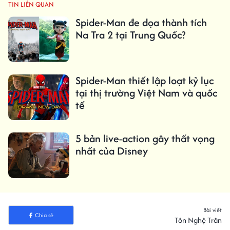
TIN LIÊN QUAN
Spider-Man đe dọa thành tích
Na Tra 2 tại Trung Quốc?
Spider-Man thiết lập loạt kỷ lục
tại thị trường Việt Nam và quốc
tế
5 bản live-action gây thất vọng
nhất của Disney
Bài viết
Chia sẻ
Tôn Nghệ Trân