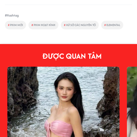
#Hashtag
#
PHIM MỚI
#
PHIM HOẠT HÌNH
#
XỨ SỞ CÁC NGUYÊN TỐ
#
ELEMENTAL
ĐƯỢC QUAN TÂM