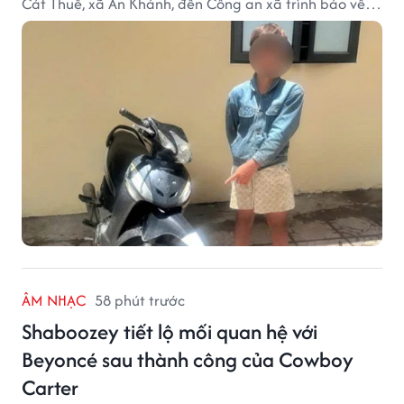
Cát Thuế, xã An Khánh, đến Công an xã trình báo về
việc bị mất trộm chiếc xe máy Honda Wave. Trong cốp
xe còn có nhiều giấy tờ cá nhân và khoảng 1,2 triệu
đồng tiền mặt.
ÂM NHẠC
58 phút trước
Shaboozey tiết lộ mối quan hệ với
Beyoncé sau thành công của Cowboy
Carter