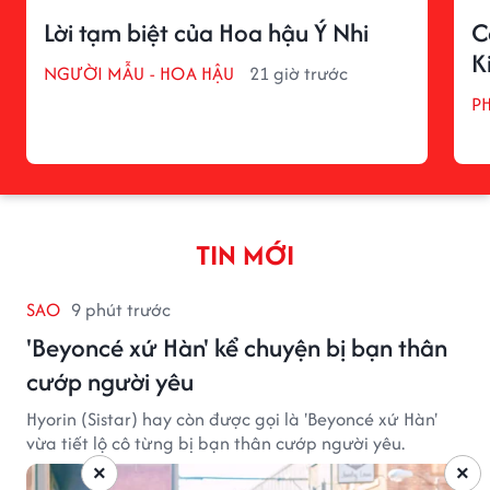
Lời tạm biệt của Hoa hậu Ý Nhi
C
K
NGƯỜI MẪU - HOA HẬU
21 giờ trước
P
TIN MỚI
SAO
9 phút trước
'Beyoncé xứ Hàn' kể chuyện bị bạn thân
cướp người yêu
Hyorin (Sistar) hay còn được gọi là 'Beyoncé xứ Hàn'
vừa tiết lộ cô từng bị bạn thân cướp người yêu.
×
×