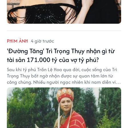
PHIM ẢNH
4 giờ trước
'Đường Tăng' Trì Trọng Thụy nhận gì từ
tài sản 171.000 tỷ của vợ tỷ phú?
Sau khi tỷ phú Trần Lệ Hoa qua đời, cuộc sống của Trì
Trọng Thụy bất ngờ nhận được sự quan tâm lớn từ
công chúng. Nhiều người ngạc nhiên khi nam diễn viên
nổi tiếng với vai Đường Tăng không xuất hiện trong
danh sách thừa kế khối tài sản hàng chục tỷ NDT.