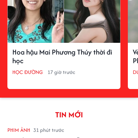
Hoa hậu Mai Phương Thúy thời đi
V
học
P
HỌC ĐƯỜNG
17 giờ trước
D
TIN MỚI
PHIM ẢNH
31 phút trước