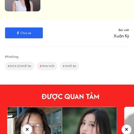
Bài viết
Chia sẻ
Xuân Kỳ
#Hashtag
#
ĐỊCH LỆ NHIỆT BA
#
PHIM MỚI
#
NHIỆT BA
ĐƯỢC QUAN TÂM
×
×