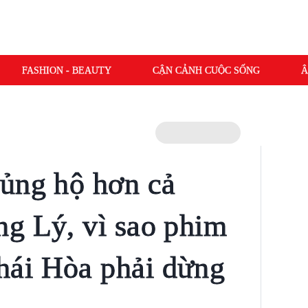
FASHION - BEAUTY
CẬN CẢNH CUỘC SỐNG
Â
ủng hộ hơn cả
g Lý, vì sao phim
ái Hòa phải dừng