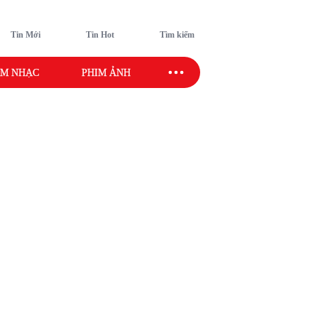
Tin Mới
Tin Hot
Tìm kiếm
M NHẠC
PHIM ẢNH
SAO SPORT