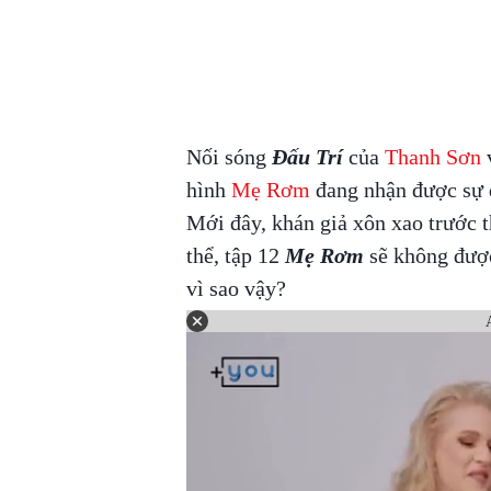
Nối sóng
Đấu Trí
của
Thanh Sơn
v
hình
Mẹ Rơm
đang nhận được sự q
Mới đây, khán giả xôn xao trước 
thể, tập 12
Mẹ Rơm
sẽ không được
vì sao vậy?