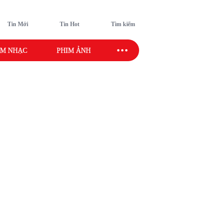
Tin Mới
Tin Hot
Tìm kiếm
M NHẠC
PHIM ẢNH
SAO SPORT