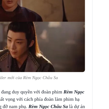
ailer mới của Rèm Ngọc Châu Sa
h đang duy quyền với đoàn phim
Rèm Ngọc
thất vọng với cách phía đoàn làm phim hạ
ng đỡ nam phụ.
Rèm Ngọc Châu Sa
là dự án