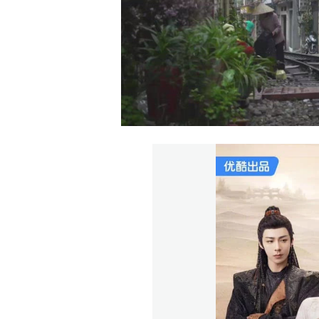
00:00
/
01:05
TRUVID NEW STU