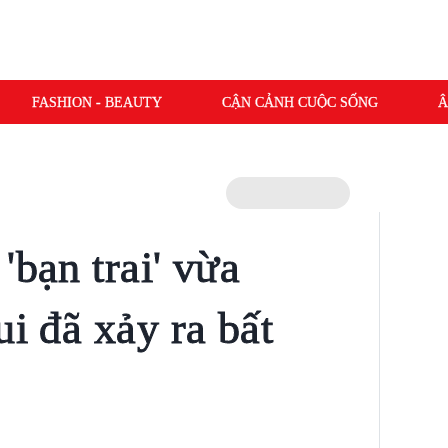
FASHION - BEAUTY
CẬN CẢNH CUỘC SỐNG
Â
'bạn trai' vừa
ui đã xảy ra bất