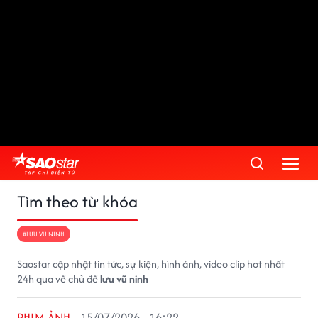
Tìm theo từ khóa
#LƯU VŨ NINH
Saostar cập nhật tin tức, sự kiện, hình ảnh, video clip hot nhất
24h qua về chủ đề
lưu vũ ninh
PHIM ẢNH
15/07/2026 - 16:22