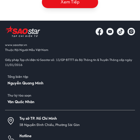
Xem Tiếp
www.saostar.vn
Thuộc Hội Người Mẫu Việt Nam
Giấy phép Tạp chí điện tử Saostar số: 13/GP-BTTTT do Bộ Thông tin & Truyền Thông cấp ngày
11/01/2016
Tổng biên tập
Nguyễn Quang Minh
Thư ký tòa soạn
Văn Quốc Nhân
Trụ sở TP. Hồ Chí Minh
5B Nguyễn Đình Chiểu, Phường Sài Gòn
Hotline