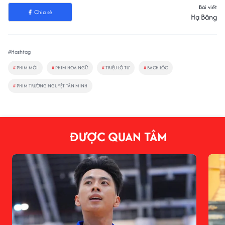
Bài viết
Chia sẻ
Hạ Băng
#Hashtag
#
PHIM MỚI
#
PHIM HOA NGỮ
#
TRIỆU LỘ TƯ
#
BẠCH LỘC
#
PHIM TRƯỜNG NGUYỆT TẪN MINH
ĐƯỢC QUAN TÂM