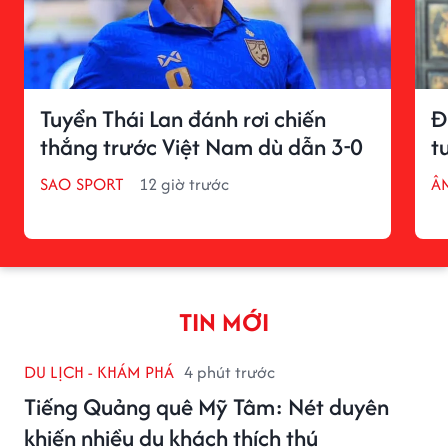
Tuyển Thái Lan đánh rơi chiến
Đ
thắng trước Việt Nam dù dẫn 3-0
t
SAO SPORT
12 giờ trước
Â
TIN MỚI
DU LỊCH - KHÁM PHÁ
4 phút trước
Tiếng Quảng quê Mỹ Tâm: Nét duyên
khiến nhiều du khách thích thú