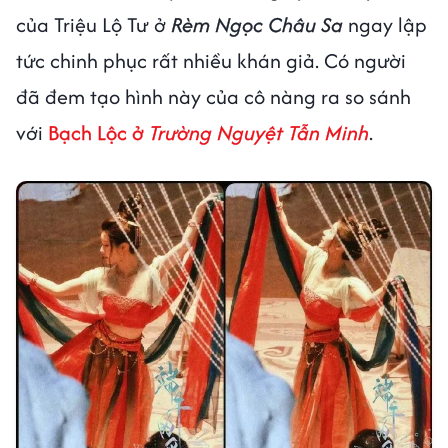
của Triệu Lộ Tư ở
Rèm Ngọc Châu Sa
ngay lập
tức chinh phục rất nhiều khán giả. Có người
đã đem tạo hình này của cô nàng ra so sánh
với
Bạch Lộc ở
Trường Nguyệt Tẫn Minh
.