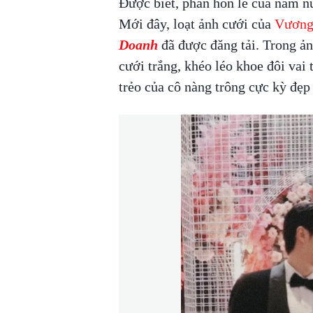
Được biết, phần hôn lễ của nam nữ
Mới đây, loạt ảnh cưới của
Vương
Doanh
đã được đăng tải. Trong ản
cưới trắng, khéo léo khoe đôi vai 
trẻo của cô nàng trông cực kỳ đẹp