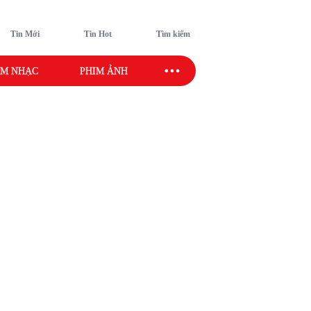
Tin Mới
Tin Hot
Tìm kiếm
M NHẠC
PHIM ẢNH
SAO SPORT