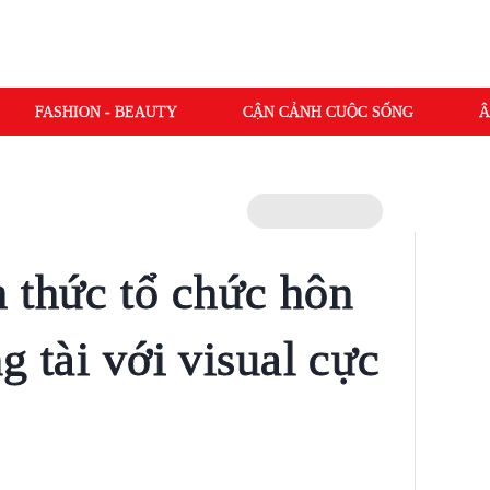
FASHION - BEAUTY
CẬN CẢNH CUỘC SỐNG
Â
 thức tổ chức hôn
ng tài với visual cực