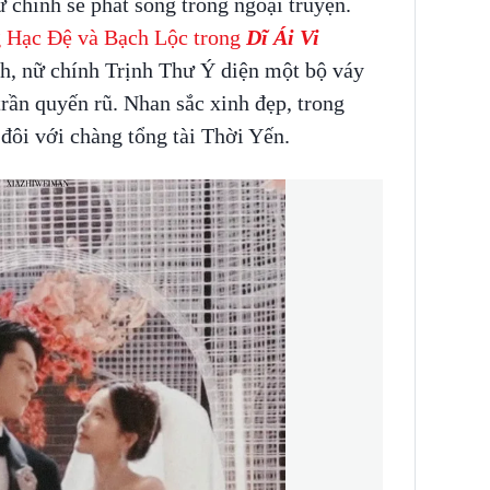
 chính sẽ phát sóng trong ngoại truyện.
 Hạc Đệ và Bạch Lộc trong
Dĩ Ái Vi
h, nữ chính Trịnh Thư Ý diện một bộ váy
trần quyến rũ. Nhan sắc xinh đẹp, trong
 đôi với chàng tổng tài Thời Yến.