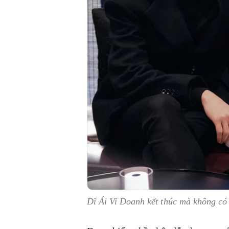
Dĩ Ái Vi Doanh kết thúc mà không c