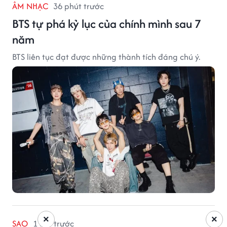
ÂM NHẠC
36 phút trước
BTS tự phá kỷ lục của chính mình sau 7
năm
BTS liên tục đạt được những thành tích đáng chú ý.
×
×
SAO
1 giờ trước