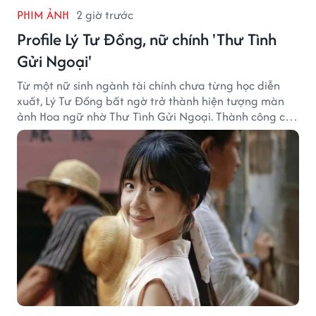
PHIM ẢNH
2 giờ trước
Profile Lý Tư Đồng, nữ chính 'Thư Tình
Gửi Ngoại'
Từ một nữ sinh ngành tài chính chưa từng học diễn
xuất, Lý Tư Đồng bất ngờ trở thành hiện tượng màn
ảnh Hoa ngữ nhờ Thư Tình Gửi Ngoại. Thành công của
bộ phim doanh thu hơn 8.100 tỷ đồng đã mở ra bước
ngoặt lớn trong cuộc đời cô gái sinh năm 2004.