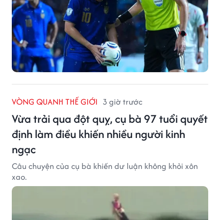
VÒNG QUANH THẾ GIỚI
3 giờ trước
Vừa trải qua đột quỵ, cụ bà 97 tuổi quyết
định làm điều khiến nhiều người kinh
ngạc
Câu chuyện của cụ bà khiến dư luận không khỏi xôn
xao.