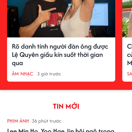
Rõ danh tính người đàn ông được
C
Lệ Quyên giấu kín suốt thời gian
c
qua
M
ÂM NHẠC
3 giờ trước
S
TIN MỚI
PHIM ẢNH
36 phút trước
Lee Min Ho, Yoo Hae Jin hội ngộ trong