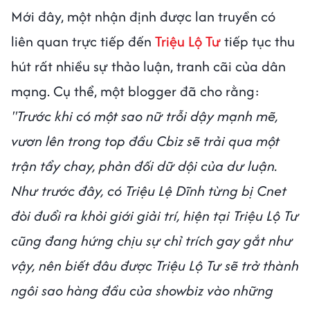
Mới đây, một nhận định được lan truyền có
liên quan trực tiếp đến
Triệu Lộ Tư
tiếp tục thu
hút rất nhiều sự thảo luận, tranh cãi của dân
mạng. Cụ thể, một blogger đã cho rằng:
"Trước khi có một sao nữ trỗi dậy mạnh mẽ,
vươn lên trong top đầu Cbiz sẽ trải qua một
trận tẩy chay, phản đối dữ dội của dư luận.
Như trước đây, có Triệu Lệ Dĩnh từng bị Cnet
đòi đuổi ra khỏi giới giải trí, hiện tại Triệu Lộ Tư
cũng đang hứng chịu sự chỉ trích gay gắt như
vậy, nên biết đâu được Triệu Lộ Tư sẽ trở thành
ngôi sao hàng đầu của showbiz vào những