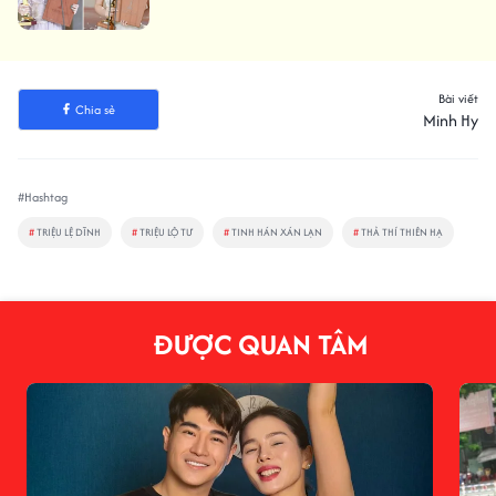
Bài viết
Chia sẻ
Minh Hy
#Hashtag
#
TRIỆU LỆ DĨNH
#
TRIỆU LỘ TƯ
#
TINH HÁN XÁN LẠN
#
THẢ THÍ THIÊN HẠ
ĐƯỢC QUAN TÂM