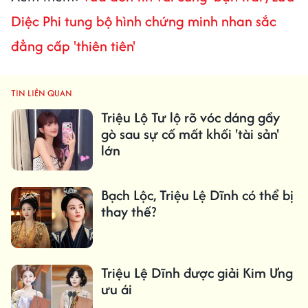
Diệc Phi tung bộ hình chứng minh nhan sắc
đẳng cấp 'thiên tiên'
TIN LIÊN QUAN
Triệu Lộ Tư lộ rõ vóc dáng gầy
gò sau sự cố mất khối 'tài sản'
lớn
Bạch Lộc, Triệu Lệ Dĩnh có thể bị
thay thế?
Triệu Lệ Dĩnh được giải Kim Ưng
ưu ái