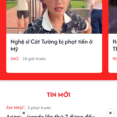
Nghệ sĩ Cát Tường bị phạt tiền ở
H
Mỹ
T
SAO
16 giờ trước
H
TIN MỚI
ÂM NHẠC
3 phút trước
×
×
Ariana Grande lần thứ 7 đứng đầu