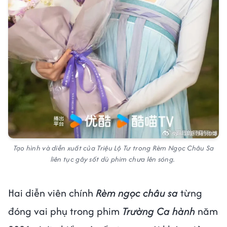
Tạo hình và diễn xuất của Triệu Lộ Tư trong Rèm Ngọc Châu Sa
liên tục gây sốt dù phim chưa lên sóng.
Hai diễn viên chính
Rèm ngọc châu sa
từng
đóng vai phụ trong phim
Trường Ca hành
năm