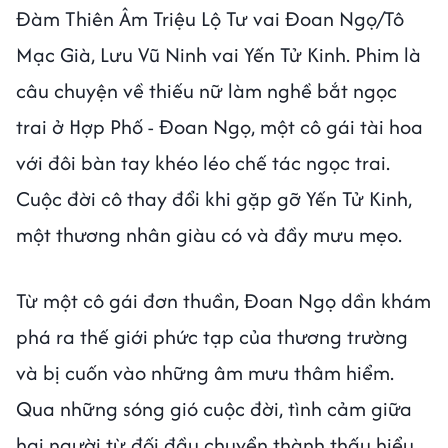
Đàm Thiên Âm Triệu Lộ Tư vai Đoan Ngọ/Tô
Mạc Già, Lưu Vũ Ninh vai Yến Tử Kinh. Phim là
câu chuyện về thiếu nữ làm nghề bắt ngọc
trai ở Hợp Phố - Đoan Ngọ, một cô gái tài hoa
với đôi bàn tay khéo léo chế tác ngọc trai.
Cuộc đời cô thay đổi khi gặp gỡ Yến Tử Kinh,
một thương nhân giàu có và đầy mưu mẹo.
Từ một cô gái đơn thuần, Đoan Ngọ dần khám
phá ra thế giới phức tạp của thương trường
và bị cuốn vào những âm mưu thâm hiểm.
Qua những sóng gió cuộc đời, tình cảm giữa
hai người từ đối đầu chuyển thành thấu hiểu,