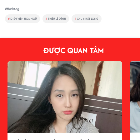
#Hashtag
#
DIỄN VIÊN HOA NGỮ
#
TRIỆU LỆ DĨNH
#
CHU NHẤT LONG
ĐƯỢC QUAN TÂM