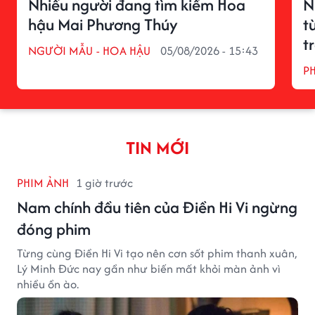
Nhiều người đang tìm kiếm Hoa
N
hậu Mai Phương Thúy
t
t
NGƯỜI MẪU - HOA HẬU
05/08/2026 - 15:43
P
TIN MỚI
PHIM ẢNH
1 giờ trước
Nam chính đầu tiên của Điền Hi Vi ngừng
đóng phim
Từng cùng Điền Hi Vi tạo nên cơn sốt phim thanh xuân,
Lý Minh Đức nay gần như biến mất khỏi màn ảnh vì
nhiều ồn ào.