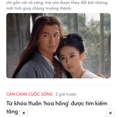
chỉ gắn với võ công, mà còn được thay đổi bởi những
mối tình giúp chàng trưởng thành.
CẬN CẢNH CUỘC SỐNG
2 giờ trước
Từ khóa Huấn 'hoa hồng' được tìm kiếm
tăng vọt
×
×