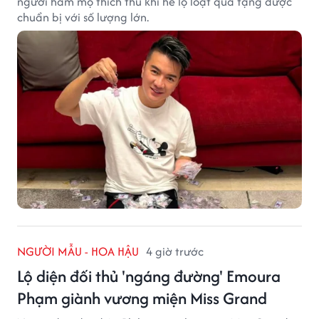
người hâm mộ thích thú khi hé lộ loạt quà tặng được
chuẩn bị với số lượng lớn.
NGƯỜI MẪU - HOA HẬU
4 giờ trước
Lộ diện đối thủ 'ngáng đường' Emoura
Phạm giành vương miện Miss Grand