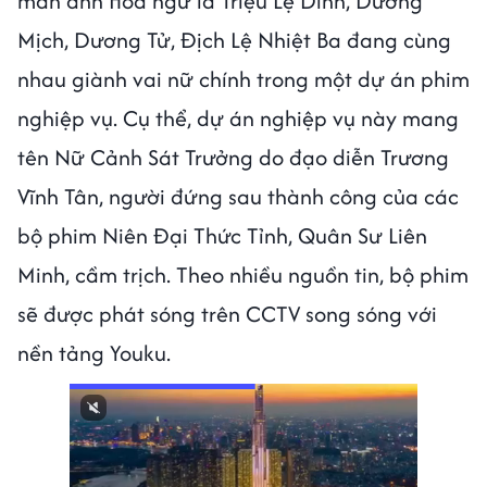
màn ảnh Hoa ngữ là Triệu Lệ Dĩnh, Dương
Mịch, Dương Tử, Địch Lệ Nhiệt Ba đang cùng
nhau giành vai nữ chính trong một dự án phim
nghiệp vụ. Cụ thể, dự án nghiệp vụ này mang
tên Nữ Cảnh Sát Trưởng do đạo diễn Trương
Vĩnh Tân, người đứng sau thành công của các
bộ phim Niên Đại Thức Tỉnh, Quân Sư Liên
Minh, cầm trịch. Theo nhiều nguồn tin, bộ phim
sẽ được phát sóng trên CCTV song sóng với
nền tảng Youku.