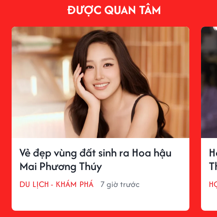
ĐƯỢC QUAN TÂM
Vẻ đẹp vùng đất sinh ra Hoa hậu
H
Mai Phương Thúy
T
DU LỊCH - KHÁM PHÁ
7 giờ trước
H