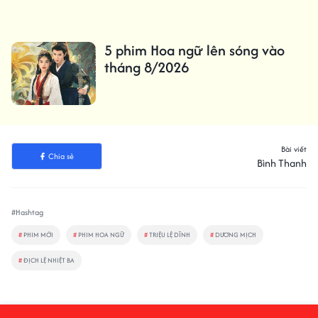
5 phim Hoa ngữ lên sóng vào
tháng 8/2026
Bài viết
Chia sẻ
Bình Thanh
#Hashtag
#
PHIM MỚI
#
PHIM HOA NGỮ
#
TRIỆU LỆ DĨNH
#
DƯƠNG MỊCH
#
ĐỊCH LỆ NHIỆT BA