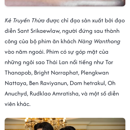
Kẻ Truyền Thừa
được chỉ đạo sản xuất bởi đạo
diễn Sant Srikaewlaw, người đứng sau thành
công của bộ phim ăn khách
Nàng Wanthong
vào năm ngoái. Phim có sự góp mặt của
những ngôi sao Thái Lan nổi tiếng như Tor
Thanapob, Bright Norraphat, Plengkwan
Nattaya, Ben Raviyanun, Dom hetrakul, Oh
Anuchyd, Rudklao Amratisha, và một số diễn
viên khác.