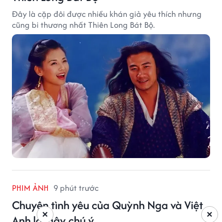
Đây là cặp đôi được nhiều khán giả yêu thích nhưng
cũng bi thương nhất Thiên Long Bát Bộ.
PHIM ẢNH
9 phút trước
Chuyện tình yêu của Quỳnh Nga và Việt
×
×
Anh lại gây chú ý