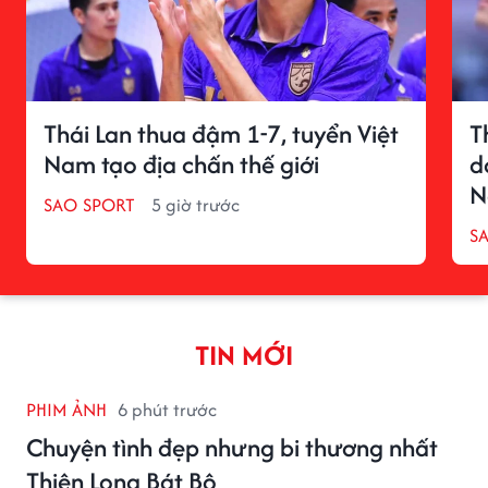
Thái Lan thua đậm 1-7, tuyển Việt
T
Nam tạo địa chấn thế giới
d
N
SAO SPORT
5 giờ trước
S
TIN MỚI
PHIM ẢNH
6 phút trước
Chuyện tình đẹp nhưng bi thương nhất
Thiên Long Bát Bộ