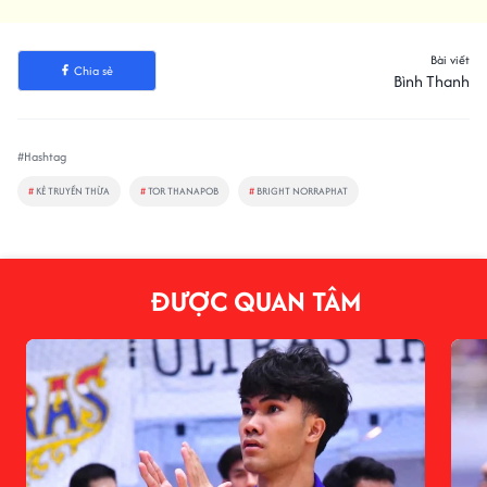
Bài viết
Chia sẻ
Bình Thanh
#Hashtag
#
KẺ TRUYỀN THỪA
#
TOR THANAPOB
#
BRIGHT NORRAPHAT
ĐƯỢC QUAN TÂM