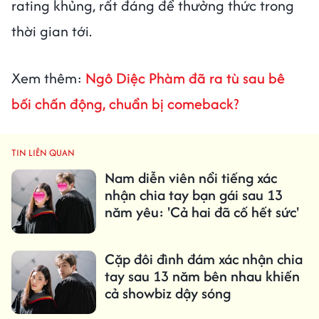
rating khủng, rất đáng để thưởng thức trong
thời gian tới.
Xem thêm:
Ngô Diệc Phàm đã ra tù sau bê
bối chấn động, chuẩn bị comeback?
TIN LIÊN QUAN
Nam diễn viên nổi tiếng xác
nhận chia tay bạn gái sau 13
năm yêu: 'Cả hai đã cố hết sức'
Cặp đôi đình đám xác nhận chia
tay sau 13 năm bên nhau khiến
cả showbiz dậy sóng