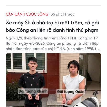
CẬN CẢNH CUỘC SỐNG
36 phút trước
Xe máy SH ở nhà trọ bị mất trộm, cô gái
báo Công an liền rõ danh tính thủ phạm
Ngày 7/8, theo thông tin trên Cổng TTĐT Công an TP
Hà Nội, ngày 4/8/2026, Công an phường Từ Liêm tiếp
nhận đơn trình báo của chị N.T.H.A. (sinh năm 1998, trú
tại phường Từ Liêm) về việc bị kẻ gian lấy trộm chiếc
xe mô tô Honda SH 125i, tại khu nhà trọ nơi đang sinh
sống.