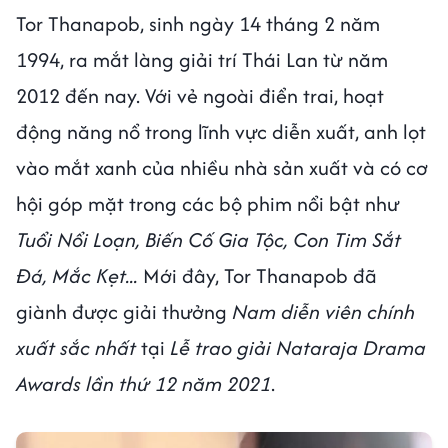
Tor Thanapob, sinh ngày 14 tháng 2 năm
1994, ra mắt làng giải trí Thái Lan từ năm
2012 đến nay. Với vẻ ngoài điển trai, hoạt
động năng nổ trong lĩnh vực diễn xuất, anh lọt
vào mắt xanh của nhiều nhà sản xuất và có cơ
hội góp mặt trong các bộ phim nổi bật như
Tuổi Nổi Loạn, Biến Cố Gia Tộc, Con Tim Sắt
Đá, Mắc Kẹt...
Mới đây, Tor Thanapob đã
giành được giải thưởng
Nam diễn viên chính
xuất sắc nhất
tại
Lễ trao giải Nataraja Drama
Awards lần thứ 12 năm 2021
.