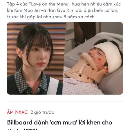
Tập 4 của “Love on the Menu” hứa hẹn nhiều cảm xúc
khi Kim Moo Jin và Han Gyu Rim đối diện biến cố lớn,
trước khi gặp lại nhau sau 8 năm xa cách.
ÂM NHẠC
2 giờ trước
Billboard dành 'cơn mưa' lời khen cho