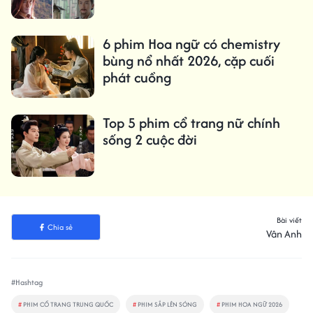
6 phim Hoa ngữ có chemistry
bùng nổ nhất 2026, cặp cuối
phát cuồng
Top 5 phim cổ trang nữ chính
sống 2 cuộc đời
Bài viết
Chia sẻ
Vân Anh
#Hashtag
#
PHIM CỔ TRANG TRUNG QUỐC
#
PHIM SẮP LÊN SÓNG
#
PHIM HOA NGỮ 2026