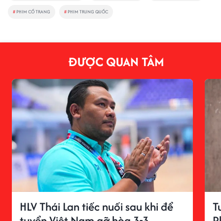
#
PHIM CỔ TRANG
#
PHIM TRUNG QUỐC
ĐƯỢC QUAN TÂM
HLV Thái Lan tiếc nuối sau khi để
T
tuyển Việt Nam gỡ hòa 3-3
P