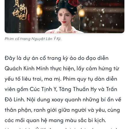
Phim cổ trang Nguyệt Lân Ỷ Kỷ.
Đây là dự án cổ trang kỳ ảo do đạo diễn
Quách Kính Minh thực hiện, lấy cảm hứng từ
yếu tố liêu trai, ma mị. Phim quy tụ dàn diễn
viên gồm Cúc Tịnh Y, Tăng Thuấn Hy và Trần
Đô Linh. Nội dung xoay quanh những bí ẩn về
thân phận, ranh giới giữa người và yêu, cùng
các mối quan hệ mang màu sắc bi kịch.