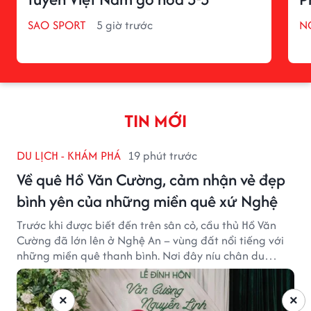
SAO SPORT
5 giờ trước
N
TIN MỚI
DU LỊCH - KHÁM PHÁ
19 phút trước
Về quê Hồ Văn Cường, cảm nhận vẻ đẹp
bình yên của những miền quê xứ Nghệ
Trước khi được biết đến trên sân cỏ, cầu thủ Hồ Văn
Cường đã lớn lên ở Nghệ An – vùng đất nổi tiếng với
những miền quê thanh bình. Nơi đây níu chân du
khách bằng cánh đồng xanh, làng quê yên ả và nhịp
sống chậm đầy bình yên.
×
×