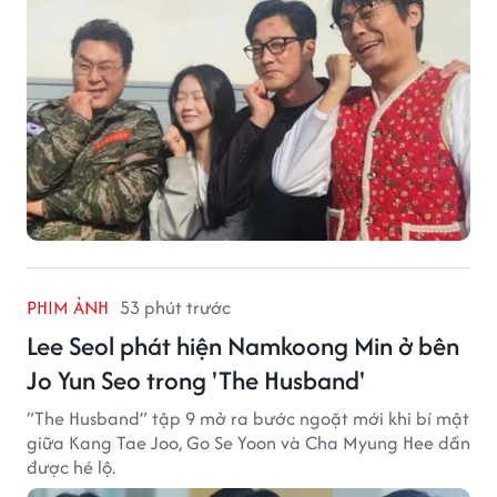
PHIM ẢNH
53 phút trước
Lee Seol phát hiện Namkoong Min ở bên
Jo Yun Seo trong 'The Husband'
“The Husband” tập 9 mở ra bước ngoặt mới khi bí mật
giữa Kang Tae Joo, Go Se Yoon và Cha Myung Hee dần
được hé lộ.