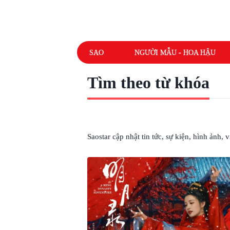
SAO
NGƯỜI MẪU - HOA HẬU
Tìm theo từ khóa
# PHIM SẮP LÊN SÓNG
Saostar cập nhật tin tức, sự kiện, hình ảnh,