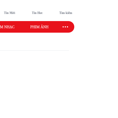
Tin Mới
Tin Hot
Tìm kiếm
M NHẠC
PHIM ẢNH
SAO SPORT