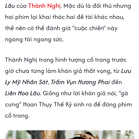
Lâu
của
Thành Nghị
. Mặc dù là đối thủ nhưng
hai phim lại khai thác hai đề tài khác nhau,
thế nên có thể đánh giá “cuộc chiến” này
ngang tài ngang sức.
Thành Nghị trong hình tượng cổ trang trước
giờ chưa từng làm khán giả thất vọng, từ
Lưu
Ly Mỹ Nhân Sát
,
Trầm Vụn Hương Phai
đến
Liên Hoa Lâu
. Giống như lời khán giả nói, “gà
cưng” Hoan Thụy Thế Kỷ sinh ra để đóng phim
cổ trang.