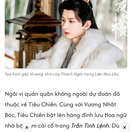
Tạo hình gây thương nhớ của Thành Nghị trong Liên Hoa Lâu.
Ngôi vị quán quân không ngoài dự đoán đã
thuộc về Tiêu Chiến. Cùng với Vương Nhất
Bác, Tiêu Chiến bật lên hàng đỉnh lưu Hoa ngữ
nhờ bộ đam cải cổ trang
Trần Tình Lệnh
. Dù
×
×