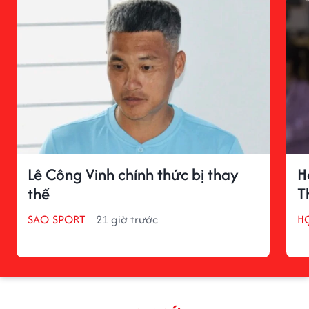
Lê Công Vinh chính thức bị thay
H
thế
T
SAO SPORT
21 giờ trước
H