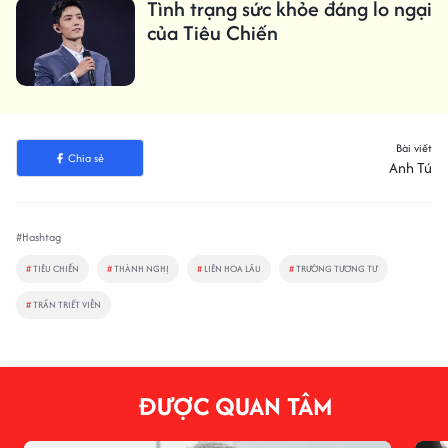
Tình trạng sức khỏe đáng lo ngại
của Tiêu Chiến
Bài viết
Chia sẻ
Anh Tú
#Hashtag
#
TIÊU CHIẾN
#
THÀNH NGHỊ
#
LIÊN HOA LÂU
#
TRƯỜNG TƯƠNG TƯ
#
TRẦN TRIẾT VIỄN
ĐƯỢC QUAN TÂM