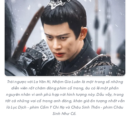
Trái ngược với La Vân Hi, Nhậm Gia Luân là một trong số những
diễn viên rất chăm đóng phim cổ trang, âu có lẽ một phần
nguyên nhân vì anh phù hợp với hình tượng này. Dẫu vẫy, trong
tất cả những vai cổ trang anh đóng, khán giả ấn tượng nhất vẫn
là Lục Dịch - phim Cẩm Y Chi Hạ và Châu Sinh Thần - phim Châu
Sinh Như Cố.