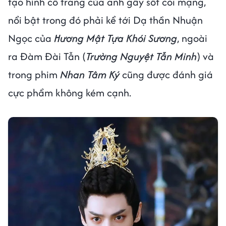
tạo hình cổ trang của anh gây sốt cõi mạng,
nổi bật trong đó phải kể tới Dạ thần Nhuận
Ngọc của
Hương Mật Tựa Khói Sương
, ngoài
ra Đàm Đài Tẫn (
Trường Nguyệt Tẫn Minh
) và
trong phim
Nhan Tâm Ký
cũng được đánh giá
cực phẩm không kém cạnh.