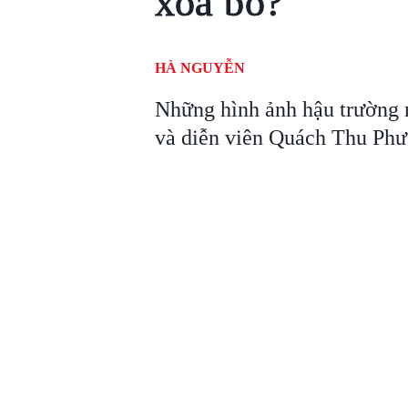
xóa bỏ?
HÀ NGUYỄN
Những hình ảnh hậu trường 
và diễn viên Quách Thu Phươ