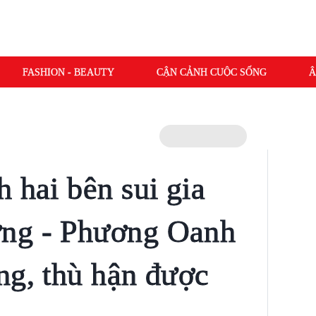
FASHION - BEAUTY
CẬN CẢNH CUỘC SỐNG
Â
 hai bên sui gia
ng - Phương Oanh
ng, thù hận được