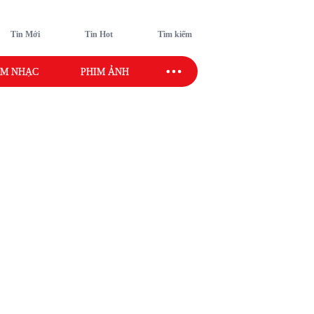
Tin Mới
Tin Hot
Tìm kiếm
M NHẠC
PHIM ẢNH
SAO SPORT