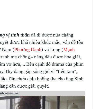
g vị tình thân
đã đi được nửa chặng
uyết được khá nhiều khúc mắc, vấn đề tồn
ư Nam (
Phương Oanh
) và Long (
Mạnh
tranh mẹ chồng - nàng dâu được hóa giải,
âm vợ hơn,... Bên cạnh đó drama của phim
y Thy đang gặp sóng gió vì "tiểu tam",
, lão Tấn chưa chịu buông tha cho ông Sinh
 đang cần được giải quyết.
Advertisement