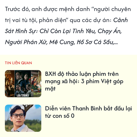
Trước đó, anh được mệnh danh “người chuyên
trị vai tù tội, phản diện” qua các dự án:
Cảnh
Sát Hình Sự: Chỉ Còn Lại Tình Yêu, Chạy Án,
Người Phán Xử, Mê Cung, Hồ Sơ Cá Sấu,...
TIN LIÊN QUAN
BXH độ thảo luận phim trên
mạng xã hội: 3 phim Việt góp
mặt
Diễn viên Thanh Bình bắt đầu lại
từ con số 0