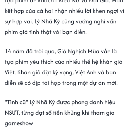
tựa phim ăn khách - Kiều Nữ Và Đại Gia. Màn
kết hợp của cả hai nhận nhiều lời khen ngợi vì
sự hợp vai. Lý Nhã Kỳ cũng vướng nghi vấn
phim giả tình thật với bạn diễn.
14 năm đã trôi qua, Gió Nghịch Mùa vẫn là
tựa phim yêu thích của nhiều thế hệ khán giả
Việt. Khán giả đặt kỳ vọng, Việt Anh và bạn
diễn sẽ có dịp tái hợp trong một dự án mới.
"Tình cũ" Lý Nhã Kỳ được phong danh hiệu
NSƯT, từng đạt số tiền khủng khi tham gia
gameshow