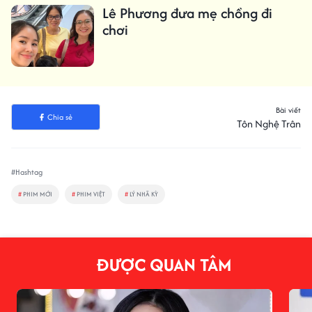
Lê Phương đưa mẹ chồng đi
chơi
Bài viết
Chia sẻ
Tôn Nghệ Trân
#Hashtag
#
PHIM MỚI
#
PHIM VIỆT
#
LÝ NHÃ KỲ
ĐƯỢC QUAN TÂM