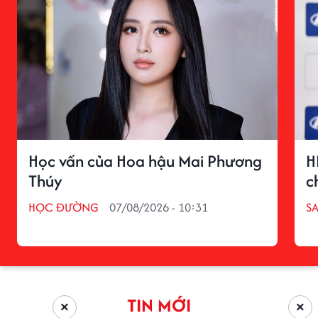
Học vấn của Hoa hậu Mai Phương
H
Thúy
c
HỌC ĐƯỜNG
07/08/2026 - 10:31
S
TIN MỚI
×
×