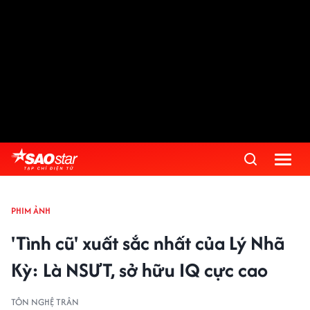
PHIM ẢNH
'Tình cũ' xuất sắc nhất của Lý Nhã
Kỳ: Là NSƯT, sở hữu IQ cực cao
TÔN NGHỆ TRÂN