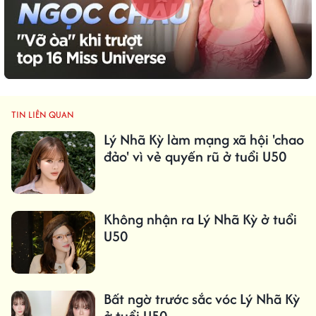
TIN LIÊN QUAN
Lý Nhã Kỳ làm mạng xã hội 'chao
đảo' vì vẻ quyến rũ ở tuổi U50
Không nhận ra Lý Nhã Kỳ ở tuổi
U50
Bất ngờ trước sắc vóc Lý Nhã Kỳ
ở tuổi U50