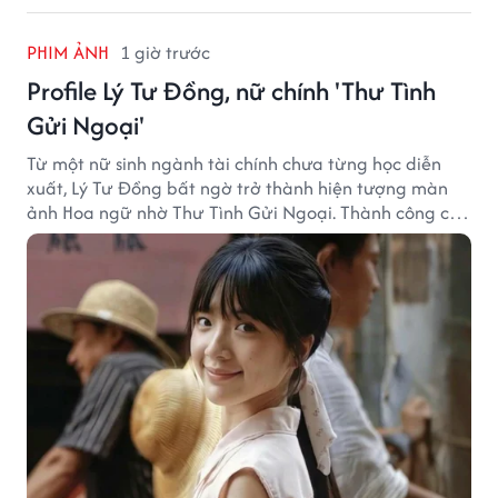
PHIM ẢNH
1 giờ trước
Profile Lý Tư Đồng, nữ chính 'Thư Tình
Gửi Ngoại'
Từ một nữ sinh ngành tài chính chưa từng học diễn
xuất, Lý Tư Đồng bất ngờ trở thành hiện tượng màn
ảnh Hoa ngữ nhờ Thư Tình Gửi Ngoại. Thành công của
bộ phim doanh thu hơn 8.100 tỷ đồng đã mở ra bước
ngoặt lớn trong cuộc đời cô gái sinh năm 2004.