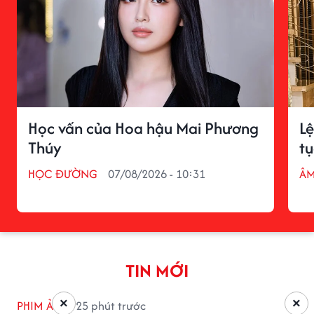
Học vấn của Hoa hậu Mai Phương
Lệ
Thúy
t
HỌC ĐƯỜNG
07/08/2026 - 10:31
ÂM
TIN MỚI
×
×
PHIM ẢNH
25 phút trước