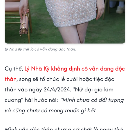
Lý Nhã Kỳ tiết lộ cô vẫn đang độc thân.
Cụ thể,
Lý Nhã Kỳ khẳng định cô vẫn đang độc
thân
, song sẽ tổ chức lễ cưới hoặc tiệc độc
thân vào ngày 24/4/2024. "Nữ đại gia kim
cương" hài hước nói:
"Mình chưa có đối tượng
và cũng chưa có mong muốn gì hết.
Mình vẫn độc thân nhưng cứ chốt là ngày thứ