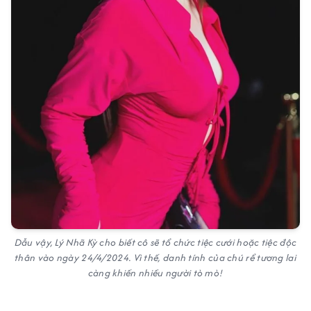
Dẫu vậy, Lý Nhã Kỳ cho biết cô sẽ tổ chức tiệc cưới hoặc tiệc độc
thân vào ngày 24/4/2024. Vì thế, danh tính của chú rể tương lai
càng khiến nhiều người tò mò!