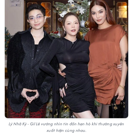
Lý Nhã Kỳ - Gil Lê vướng nhìn tin đồn hẹn hò khi thường xuyên
xuất hiện cùng nhau.