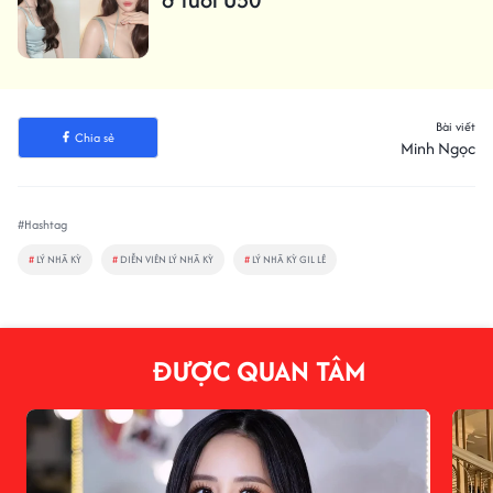
Bài viết
Chia sẻ
Minh Ngọc
#Hashtag
#
LÝ NHÃ KỲ
#
DIỄN VIÊN LÝ NHÃ KỲ
#
LÝ NHÃ KỲ GIL LÊ
ĐƯỢC QUAN TÂM