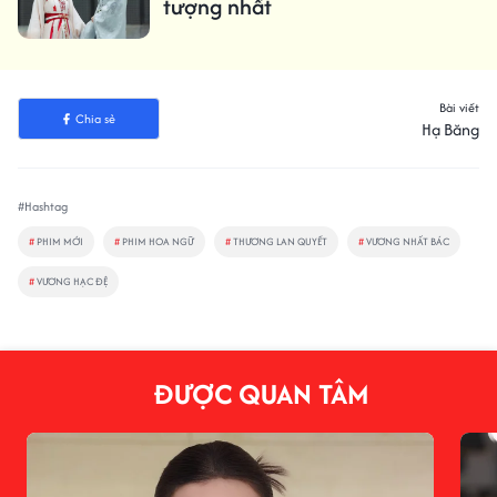
tượng nhất
Bài viết
Chia sẻ
Hạ Băng
#Hashtag
#
PHIM MỚI
#
PHIM HOA NGỮ
#
THƯƠNG LAN QUYẾT
#
VƯƠNG NHẤT BÁC
#
VƯƠNG HẠC ĐỆ
ĐƯỢC QUAN TÂM