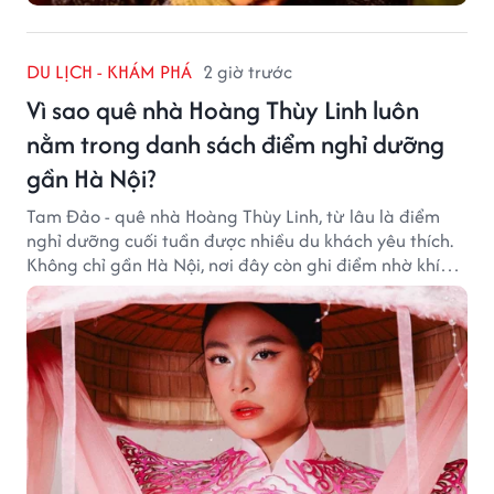
DU LỊCH - KHÁM PHÁ
2 giờ trước
Vì sao quê nhà Hoàng Thùy Linh luôn
nằm trong danh sách điểm nghỉ dưỡng
gần Hà Nội?
Tam Đảo - quê nhà Hoàng Thùy Linh, từ lâu là điểm
nghỉ dưỡng cuối tuần được nhiều du khách yêu thích.
Không chỉ gần Hà Nội, nơi đây còn ghi điểm nhờ khí
hậu mát mẻ, cảnh sắc thơ mộng và không gian yên
bình giữa núi rừng.