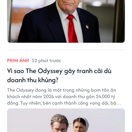
PHIM ẢNH
52 phút trước
Vì sao The Odyssey gây tranh cãi dù
doanh thu khủng?
The Odyssey đang là một trong những bom tấn ăn
khách nhất năm 2026 với doanh thu gần 24.000 tỷ
đồng. Tuy nhiên, bên cạnh thành công vang dội, bộ
phim của Christopher Nolan cũng vấp phải không ít
tranh cãi từ khán giả.