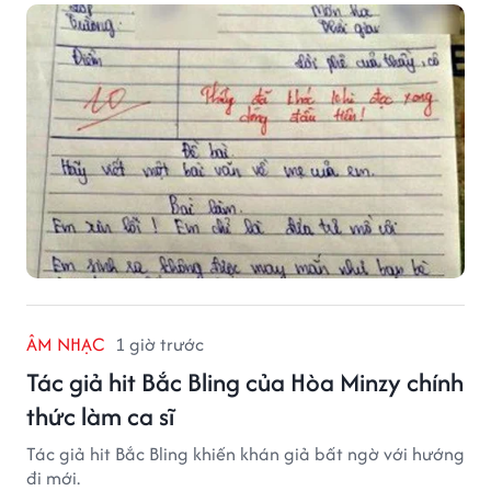
khiến thầy giáo nghẹn ngào viết lời phê: "Thầy đã
khóc khi đọc xong dòng đầu tiên."
ÂM NHẠC
1 giờ trước
Tác giả hit Bắc Bling của Hòa Minzy chính
thức làm ca sĩ
Tác giả hit Bắc Bling khiến khán giả bất ngờ với hướng
đi mới.