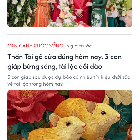
CẬN CẢNH CUỘC SỐNG
3 giờ trước
Thần Tài gõ cửa đúng hôm nay, 3 con
giáp bừng sáng, tài lộc dồi dào
3 con giáp sau được dự báo có nhiều tín hiệu khởi sắc
về tài lộc trong hôm nay.