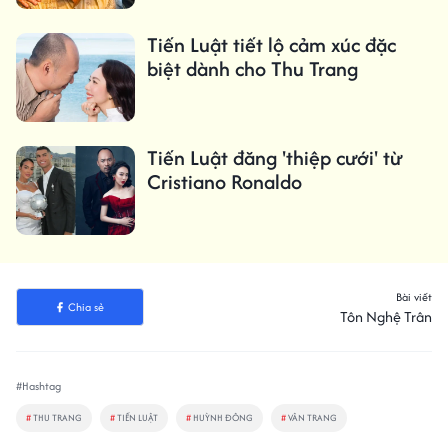
Tiến Luật tiết lộ cảm xúc đặc
biệt dành cho Thu Trang
Tiến Luật đăng 'thiệp cưới' từ
Cristiano Ronaldo
Bài viết
Chia sẻ
Tôn Nghệ Trân
#Hashtag
#
THU TRANG
#
TIẾN LUẬT
#
HUỲNH ĐÔNG
#
VÂN TRANG