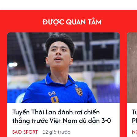
ĐƯỢC QUAN TÂM
Tuyển Thái Lan đánh rơi chiến
T
thắng trước Việt Nam dù dẫn 3-0
P
SAO SPORT
12 giờ trước
N