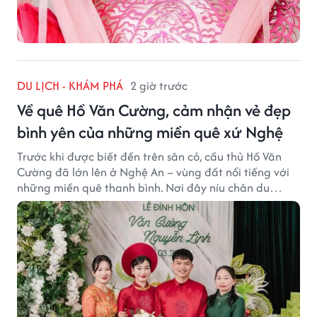
DU LỊCH - KHÁM PHÁ
2 giờ trước
Về quê Hồ Văn Cường, cảm nhận vẻ đẹp
bình yên của những miền quê xứ Nghệ
Trước khi được biết đến trên sân cỏ, cầu thủ Hồ Văn
Cường đã lớn lên ở Nghệ An – vùng đất nổi tiếng với
những miền quê thanh bình. Nơi đây níu chân du
khách bằng cánh đồng xanh, làng quê yên ả và nhịp
sống chậm đầy bình yên.