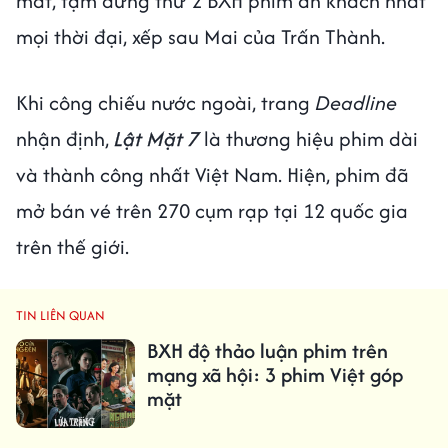
mắt, tạm đứng thứ 2 BXH phim ăn khách nhất
mọi thời đại, xếp sau Mai của Trấn Thành.
Khi công chiếu nước ngoài, trang
Deadline
nhận định,
Lật Mặt 7
là thương hiệu phim dài
và thành công nhất Việt Nam. Hiện, phim đã
mở bán vé trên 270 cụm rạp tại 12 quốc gia
trên thế giới.
TIN LIÊN QUAN
BXH độ thảo luận phim trên
mạng xã hội: 3 phim Việt góp
mặt