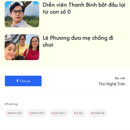
Diễn viên Thanh Bình bắt đầu lại
từ con số 0
Lê Phương đưa mẹ chồng đi
chơi
Bài viết
Chia sẻ
Tôn Nghệ Trân
#Hashtag
#
PHIM MỚI
#
PHIM VIỆT
#
LẬT MẶT 7
#
LÝ HẢI
#
MINH HÀ