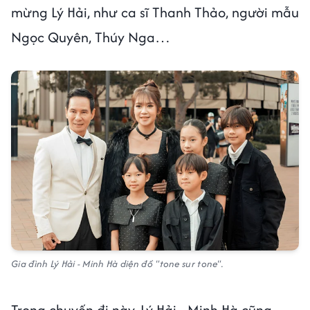
mừng Lý Hải, như ca sĩ Thanh Thảo, người mẫu
Ngọc Quyên, Thúy Nga…
Gia đình Lý Hải - Minh Hà diện đồ "tone sur tone".
Trong chuyến đi này, Lý Hải - Minh Hà cũng