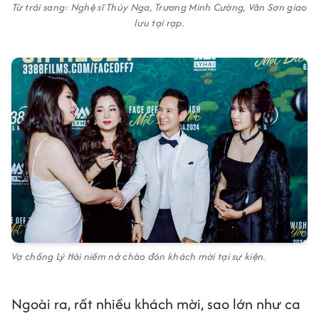
Từ trái sang: Nghệ sĩ Thúy Nga, Trương Minh Cường, Vân Sơn giao
lưu tại rạp.
Vợ chồng Lý Hải niềm nở chào đón khách mời tại sự kiện.
Ngoài ra, rất nhiều khách mời, sao lớn như ca