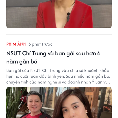
PHIM ẢNH
6 phút trước
NSƯT Chí Trung và bạn gái sau hơn 6
năm gắn bó
Bạn gái của NSƯT Chí Trung vừa chia sẻ khoảnh khắc
hẹn hò cuối tuần đầy bình yên. Sau nhiều năm gắn bó,
chuyện tình của nam nghệ sĩ và doanh nhân Ý Lan vẫn
nhận được sự quan tâm từ công chúng.