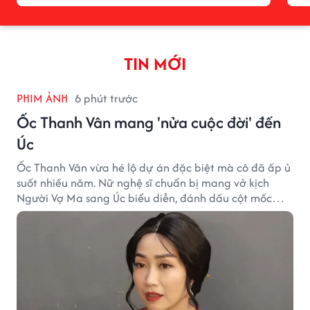
TIN MỚI
PHIM ẢNH
6 phút trước
Ốc Thanh Vân mang 'nửa cuộc đời' đến
Úc
Ốc Thanh Vân vừa hé lộ dự án đặc biệt mà cô đã ấp ủ
suốt nhiều năm. Nữ nghệ sĩ chuẩn bị mang vở kịch
Người Vợ Ma sang Úc biểu diễn, đánh dấu cột mốc
đáng nhớ trong hành trình làm nghề.