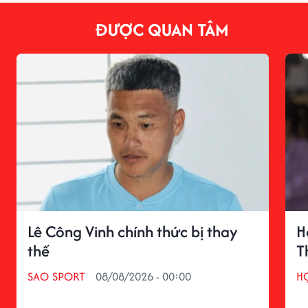
ĐƯỢC QUAN TÂM
Lê Công Vinh chính thức bị thay
H
thế
T
SAO SPORT
08/08/2026 - 00:00
H