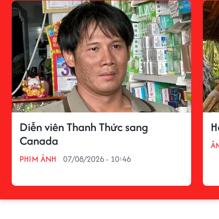
Diễn viên Thanh Thức sang
H
Canada
Â
PHIM ẢNH
07/08/2026 - 10:46