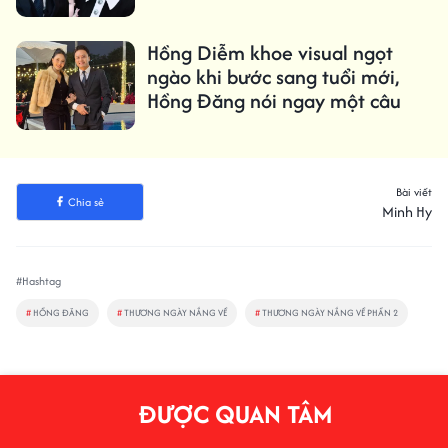
Hồng Diễm khoe visual ngọt
ngào khi bước sang tuổi mới,
Hồng Đăng nói ngay một câu
Bài viết
Chia sẻ
Minh Hy
#Hashtag
#
HỒNG ĐĂNG
#
THƯƠNG NGÀY NẮNG VỀ
#
THƯƠNG NGÀY NẮNG VỀ PHẦN 2
ĐƯỢC QUAN TÂM