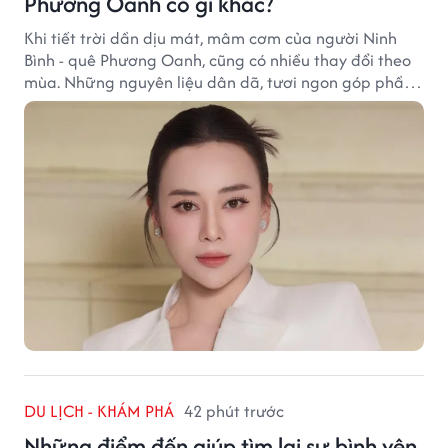
Phương Oanh có gì khác?
Khi tiết trời dần dịu mát, mâm cơm của người Ninh
Bình - quê Phương Oanh, cũng có nhiều thay đổi theo
mùa. Những nguyên liệu dân dã, tươi ngon góp phần
tạo nên hương vị bình dị nhưng đầy cuốn hút của vùng
đất cố đô.
DU LỊCH - KHÁM PHÁ
42 phút trước
Những điểm đến giúp tìm lại sự bình yên