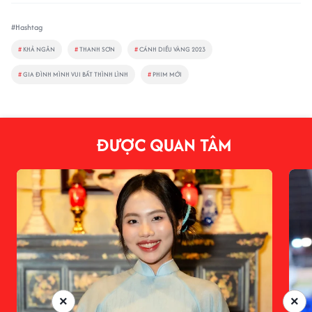
#Hashtag
#
KHẢ NGÂN
#
THANH SƠN
#
CÁNH DIỀU VÀNG 2023
#
GIA ĐÌNH MÌNH VUI BẤT THÌNH LÌNH
#
PHIM MỚI
ĐƯỢC QUAN TÂM
×
×