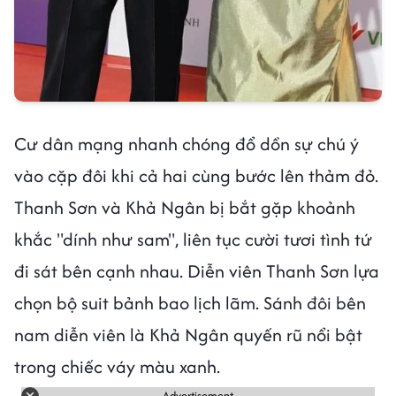
Cư dân mạng nhanh chóng đổ dồn sự chú ý
vào cặp đôi khi cả hai cùng bước lên thảm đỏ.
Thanh Sơn và Khả Ngân bị bắt gặp khoảnh
khắc "dính như sam", liên tục cười tươi tình tứ
đi sát bên cạnh nhau. Diễn viên Thanh Sơn lựa
chọn bộ suit bảnh bao lịch lãm. Sánh đôi bên
nam diễn viên là Khả Ngân quyến rũ nổi bật
trong chiếc váy màu xanh.
Advertisement