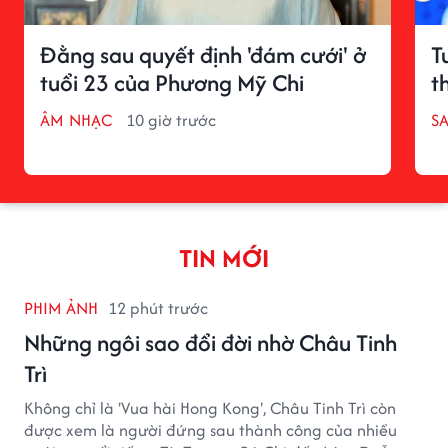
Đằng sau quyết định 'đám cưới' ở
T
tuổi 23 của Phương Mỹ Chi
t
ÂM NHẠC
10 giờ trước
S
TIN MỚI
PHIM ẢNH
12 phút trước
Những ngôi sao đổi đời nhờ Châu Tinh
Trì
Không chỉ là 'Vua hài Hong Kong', Châu Tinh Trì còn
được xem là người đứng sau thành công của nhiều