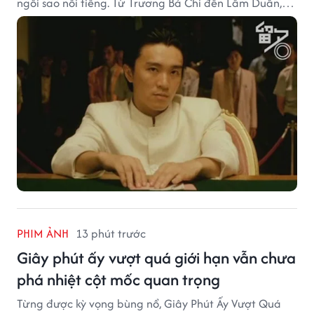
ngôi sao nổi tiếng. Từ Trương Bá Chi đến Lâm Duẫn,
không ít diễn viên đã bước sang trang mới trong sự
nghiệp nhờ cơ hội từ Châu Tinh Trì.
PHIM ẢNH
13 phút trước
Giây phút ấy vượt quá giới hạn vẫn chưa
phá nhiệt cột mốc quan trọng
Từng được kỳ vọng bùng nổ, Giây Phút Ấy Vượt Quá