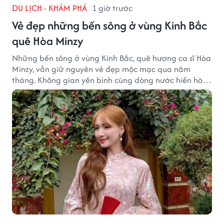
DU LỊCH - KHÁM PHÁ
1 giờ trước
Vẻ đẹp những bến sông ở vùng Kinh Bắc
quê Hòa Minzy
Những bến sông ở vùng Kinh Bắc, quê hương ca sĩ Hòa
Minzy, vẫn giữ nguyên vẻ đẹp mộc mạc qua năm
tháng. Không gian yên bình cùng dòng nước hiền hòa
tạo nên một góc Bắc Ninh rất đáng để khám phá.