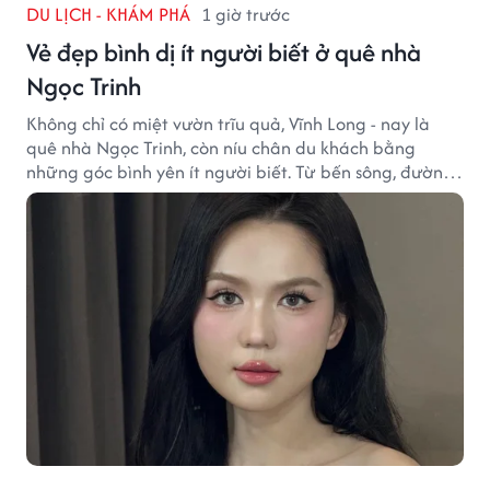
DU LỊCH - KHÁM PHÁ
1 giờ trước
Vẻ đẹp bình dị ít người biết ở quê nhà
Ngọc Trinh
Không chỉ có miệt vườn trĩu quả, Vĩnh Long - nay là
quê nhà Ngọc Trinh, còn níu chân du khách bằng
những góc bình yên ít người biết. Từ bến sông, đường
quê đến nhịp sống chậm rãi, tất cả tạo nên sức hút rất
riêng của vùng đất miền Tây.