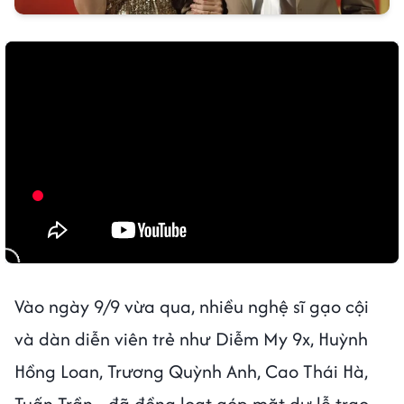
Vào ngày 9/9 vừa qua, nhiều nghệ sĩ gạo cội
và dàn diễn viên trẻ như Diễm My 9x, Huỳnh
Hồng Loan, Trương Quỳnh Anh, Cao Thái Hà,
Tuấn Trần... đã đồng loạt góp mặt dự lễ trao