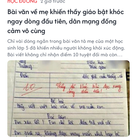
HỌC ĐƯỜNG
2 giờ trước
Bài văn về mẹ khiến thầy giáo bật khóc
ngay dòng đầu tiên, dân mạng đồng
cảm vô cùng
Chỉ vài dòng ngắn trong bài văn tả mẹ của một học
sinh lớp 5 đã khiến nhiều người không khỏi xúc động.
Bài viết không chỉ nhận điểm 10 tuyệt đối mà còn
khiến thầy giáo nghẹn ngào viết lời phê: "Thầy đã
khóc khi đọc xong dòng đầu tiên."