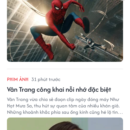
PHIM ẢNH
31 phút trước
Vân Trang công khai nỗi nhớ đặc biệt
Vân Trang vừa chia sẻ đoạn clip ngày đóng máy Như
Hạt Mưa Sa, thu hút sự quan tâm của nhiều khán giả.
Những khoảnh khắc phía sau ống kính cũng hé lộ tình
cảm đặc biệt mà nữ diễn viên dành cho ê-kíp bộ phim.