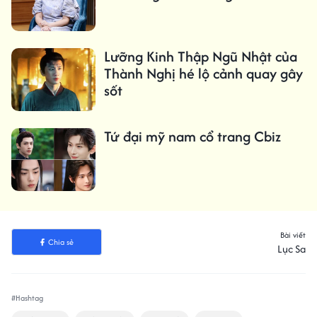
Lưỡng Kinh Thập Ngũ Nhật của
Thành Nghị hé lộ cảnh quay gây
sốt
Tứ đại mỹ nam cổ trang Cbiz
Bài viết
Chia sẻ
Lục Sa
#Hashtag