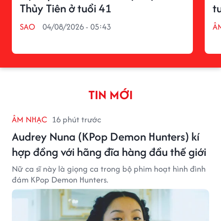
Thủy Tiên ở tuổi 41
t
SAO
04/08/2026 - 05:43
Â
TIN MỚI
ÂM NHẠC
16 phút trước
Audrey Nuna (KPop Demon Hunters) kí
hợp đồng với hãng đĩa hàng đầu thế giới
Nữ ca sĩ này là giọng ca trong bộ phim hoạt hình đình
đám KPop Demon Hunters.