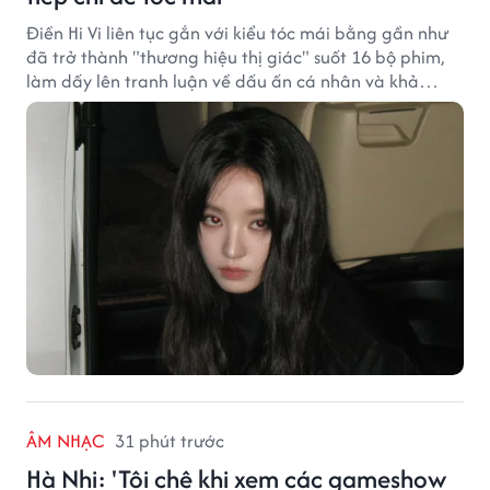
Điền Hi Vi liên tục gắn với kiểu tóc mái bằng gần như
đã trở thành "thương hiệu thị giác" suốt 16 bộ phim,
làm dấy lên tranh luận về dấu ấn cá nhân và khả
năng biến hóa trên màn ảnh.
ÂM NHẠC
31 phút trước
Hà Nhi: 'Tôi chê khi xem các gameshow