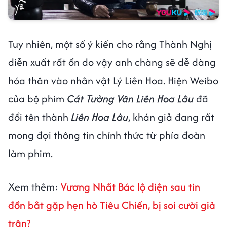
Tuy nhiên, một số ý kiến cho rằng Thành Nghị
diễn xuất rất ổn do vậy anh chàng sẽ dễ dàng
hóa thân vào nhân vật Lý Liên Hoa. Hiện Weibo
của bộ phim
Cát Tường Văn Liên Hoa Lâu
đã
đổi tên thành
Liên Hoa Lâu
, khán giả đang rất
mong đợi thông tin chính thức từ phía đoàn
làm phim.
Xem thêm:
Vương Nhất Bác lộ diện sau tin
đồn bắt gặp hẹn hò Tiêu Chiến, bị soi cười giả
trân?