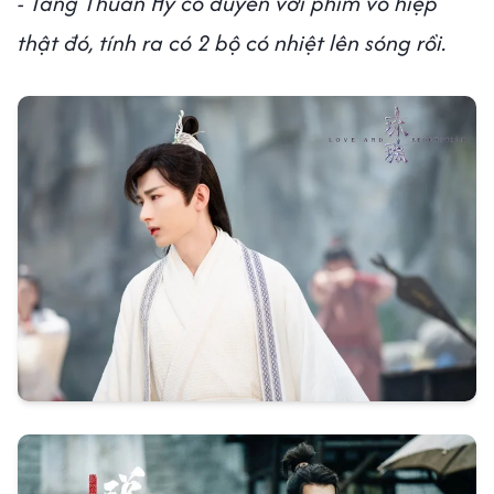
- Tằng Thuấn Hy có duyên với phim võ hiệp
thật đó, tính ra có 2 bộ có nhiệt lên sóng rồi.