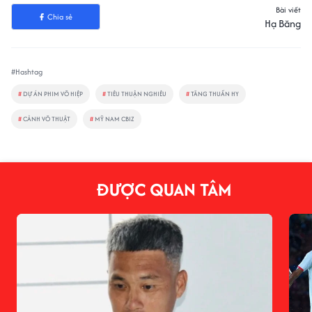
Bài viết
Chia sẻ
Hạ Băng
#Hashtag
#
DỰ ÁN PHIM VÕ HIỆP
#
TIÊU THUẬN NGHIÊU
#
TĂNG THUẤN HY
#
CẢNH VÕ THUẬT
#
MỸ NAM CBIZ
ĐƯỢC QUAN TÂM