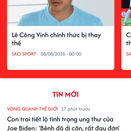
Lê Công Vinh chính thức bị thay
C
thế
t
SAO SPORT
08/08/2026 - 00:00
S
TIN MỚI
VÒNG QUANH THẾ GIỚI
17 phút trước
Con trai tiết lộ tình trạng ung thư của
Joe Biden: 'Bệnh đã di căn, rất đau đớn'