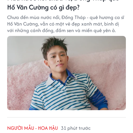
Hồ Văn Cường có gì đẹp?
Chưa đến mùa nước nổi, Đồng Tháp - quê hương ca sĩ
Hồ Văn Cường, vẫn có một vẻ đẹp xanh mát, bình dị
với những cánh đồng, đầm sen và miền quê yên ả.
NGƯỜI MẪU - HOA HẬU
31 phút trước