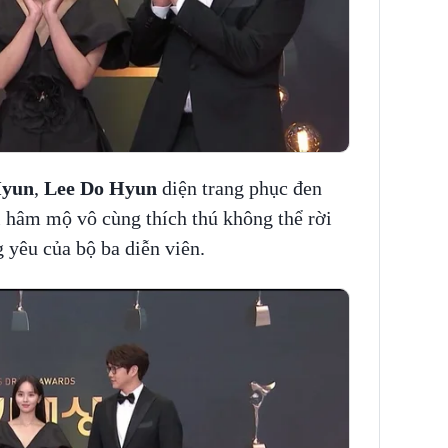
Hyun
,
Lee Do Hyun
diện trang phục đen
i hâm mộ vô cùng thích thú không thể rời
 yêu của bộ ba diễn viên.