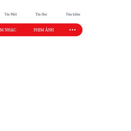
Tin Mới
Tin Hot
Tìm kiếm
M NHẠC
PHIM ẢNH
SAO SPORT