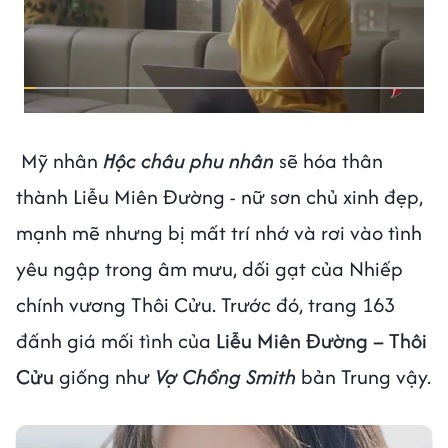
Mỹ nhân
Hộc châu phu nhân
sẽ hóa thân
thành Liễu Miên Đường - nữ sơn chủ xinh đẹp,
mạnh mẽ nhưng bị mất trí nhớ và rơi vào tình
yêu ngập trong âm mưu, dối gạt của Nhiếp
chính vương Thôi Cửu. Trước đó, trang 163
đấnh giá mối tình của
Liễu Miên Đường – Thôi
Cửu
giống như
Vợ Chồng Smith
bản Trung vậy.