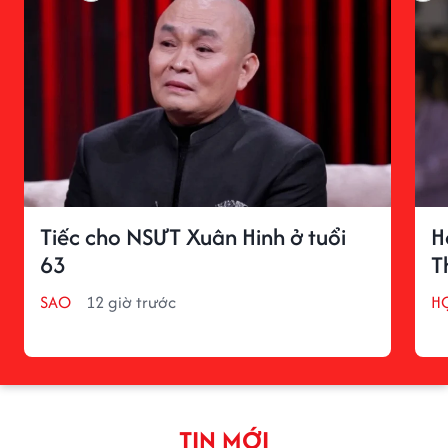
Tiếc cho NSƯT Xuân Hinh ở tuổi
H
63
T
SAO
12 giờ trước
H
TIN MỚI