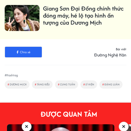
Giang Sơn Đại Đồng chính thức
đóng máy, hé lộ tạo hình ấn
tượng của Dương Mịch
Bài viết
Chia sẻ
Đường Nghệ Hân
#Hashtag
#
DƯƠNG MỊCH
#
TÀNG KIỀU
#
CUNG TUẤN
#
LÝ HIỆN
#
ĐẶNG LUÂN
ĐƯỢC QUAN TÂM
×
×