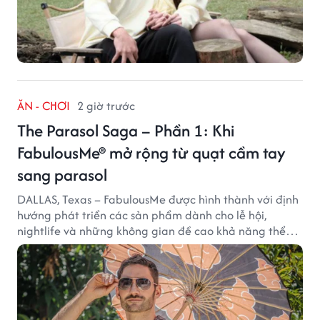
ĂN - CHƠI
2 giờ trước
The Parasol Saga – Phần 1: Khi
FabulousMe® mở rộng từ quạt cầm tay
sang parasol
DALLAS, Texas – FabulousMe được hình thành với định
hướng phát triển các sản phẩm dành cho lễ hội,
nightlife và những không gian đề cao khả năng thể
hiện bản thân. Trong quá trình xây dựng thương hiệu,
quạt cầm tay trở thành dòng sản phẩm tạo được
thành công ban đầu, giúp FabulousMe từng bước mở
rộng mức độ hiện diện trên thị trường.