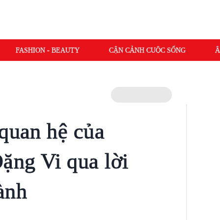
FASHION - BEAUTY
CẬN CẢNH CUỘC SỐNG
Â
 quan hệ của
ặng Vi qua lời
ành