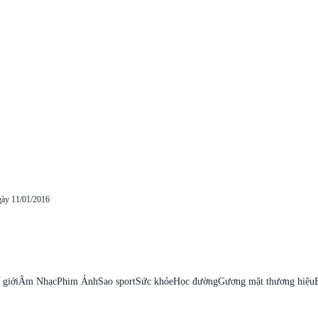
gày 11/01/2016
 giới
Âm Nhạc
Phim Ảnh
Sao sport
Sức khỏe
Học đường
Gương mặt thương hiệu