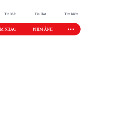
Tin Mới
Tin Hot
Tìm kiếm
M NHẠC
PHIM ẢNH
SAO SPORT