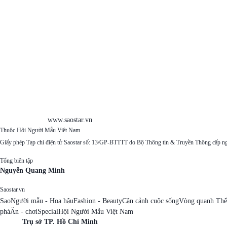
www.saostar.vn
Thuộc Hội Người Mẫu Việt Nam
Giấy phép Tạp chí điện tử Saostar số: 13/GP-BTTTT do Bộ Thông tin & Truyền Thông cấp n
Tổng biên tập
Nguyễn Quang Minh
Saostar.vn
Sao
Người mẫu - Hoa hậu
Fashion - Beauty
Cận cảnh cuộc sống
Vòng quanh Thế
phá
Ăn - chơi
Special
Hội Người Mẫu Việt Nam
Trụ sở TP. Hồ Chí Minh