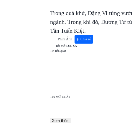
Trong quá khứ, Đặng Vi từng vướn
ngành. Trong khi đó, Dương Tử từ
Tần Tuấn Kiệt.
Phim Ảnh
Chia sẻ
Bài viết
LỤC SA
Tin liên quan
TOP
VIEW
24H
TIN MỚI NHẤT
Xem thêm