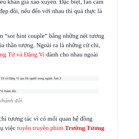
iều khán giả xao xuyến. Đặc biệt, fan cảm
đẹp đôi, nếu đến với nhau thì quả thực là
n “soi hint couple” bằng những nét tương
ủa thần tượng. Ngoài ra là những cử chỉ,
ơng Tử và Đặng Vi
dành cho nhau ngoài
thành đôi.
chỉ tương tác vì có mối quan hệ đồng
vụ việc
tuyên truyền phim
Trường Tương